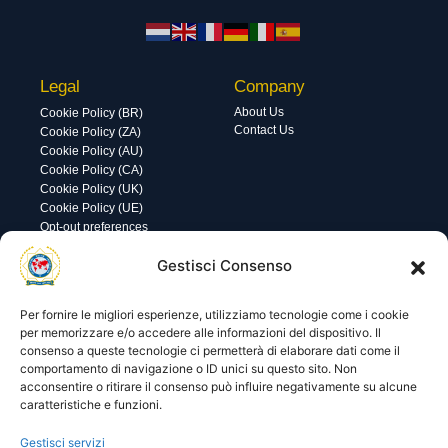
Legal
Company
About Us
Cookie Policy (BR)
Contact Us
Cookie Policy (ZA)
Cookie Policy (AU)
Cookie Policy (CA)
Cookie Policy (UK)
Cookie Policy (UE)
Opt-out preferences
Utility
Area gestione
Gestisci Consenso
Visite di oggi: 23
Nome utente o indirizzo email
Visite totali: 13373
Per fornire le migliori esperienze, utilizziamo tecnologie come i cookie
per memorizzare e/o accedere alle informazioni del dispositivo. Il
consenso a queste tecnologie ci permetterà di elaborare dati come il
Password
comportamento di navigazione o ID unici su questo sito. Non
acconsentire o ritirare il consenso può influire negativamente su alcune
caratteristiche e funzioni.
Ricordami
Gestisci servizi