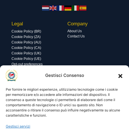
Legal
Company
About Us
Cookie Policy (BR)
Contact Us
Cookie Policy (ZA)
Cookie Policy (AU)
Cookie Policy (CA)
Cookie Policy (UK)
Cookie Policy (UE)
Opt-out preferences
Utility
Area gestione
Gestisci Consenso
Visite di oggi: 10
Nome utente o indirizzo email
Visite totali: 13790
Per fornire le migliori esperienze, utilizziamo tecnologie come i cookie
per memorizzare e/o accedere alle informazioni del dispositivo. Il
consenso a queste tecnologie ci permetterà di elaborare dati come il
Password
comportamento di navigazione o ID unici su questo sito. Non
acconsentire o ritirare il consenso può influire negativamente su alcune
caratteristiche e funzioni.
Ricordami
Gestisci servizi