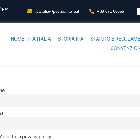
@ipa-
ipaitalia@pec.ipa-italia.it
+39 071 60656
HOME
IPA ITALIA
STORIA IPA
STATUTO E REGOLAM
CONVENZION
me
il
Accetto la privacy policy