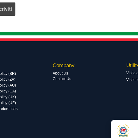
Company
Utilit
Visite 
About Us
olicy (BR)
Contact Us
licy (ZA)
Visite 
olicy (AU)
olicy (CA)
olicy (UK)
olicy (UE)
preferences