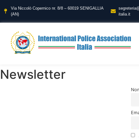
Via Niccolò Copernico nr. 8/8 – 60019 SENIGALLIA
segreteria
(AN)
italia.it
Newsletter
No
Ema