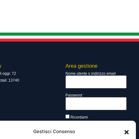
y
Area gestione
di oggi: 72
Nome utente o indirizzo email
totali: 13740
Password
Ricordami
Gestisci Consenso