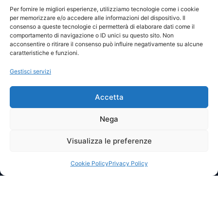
Visite totali: 13789
Per fornire le migliori esperienze, utilizziamo tecnologie come i cookie
per memorizzare e/o accedere alle informazioni del dispositivo. Il
consenso a queste tecnologie ci permetterà di elaborare dati come il
Password
comportamento di navigazione o ID unici su questo sito. Non
acconsentire o ritirare il consenso può influire negativamente su alcune
caratteristiche e funzioni.
Ricordami
Gestisci servizi
Accetta
Lost your password?
Nega
Visualizza le preferenze
© 2025 I.P.A. Italia E.T.S. n. 36463 – Via Niccolò Copernico nr.
8/8 – 60019 SENIGALLIA (AN)
segreteria@ipa-italia.it –
ipaitalia@pec.ipa-italia.it –
Powered by
Mimosa Blu
Cookie Policy
Privacy Policy
Privacy Policy