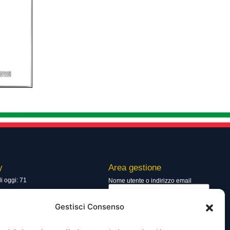
y
Area gestione
di oggi: 71
Nome utente o indirizzo email
totali: 13736
Gestisci Consenso
Password