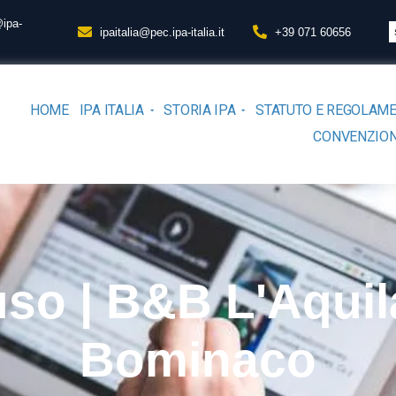
@ipa-
ipaitalia@pec.ipa-italia.it
+39 071 60656
HOME
IPA ITALIA
STORIA IPA
STATUTO E REGOLAM
CONVENZION
uso | B&B L'Aqui
Bominaco