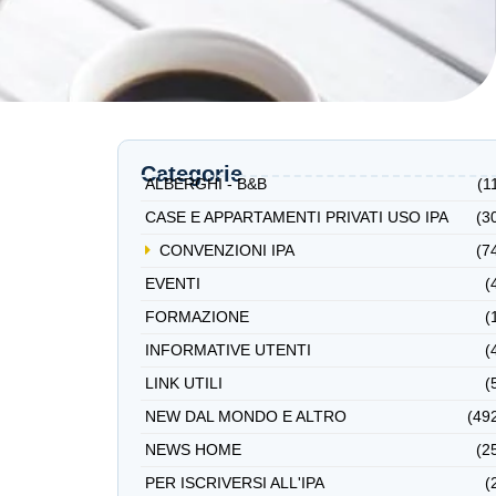
Categorie
ALBERGHI - B&B
(1
CASE E APPARTAMENTI PRIVATI USO IPA
(3
CONVENZIONI IPA
(7
EVENTI
(
FORMAZIONE
(
INFORMATIVE UTENTI
(
LINK UTILI
(
NEW DAL MONDO E ALTRO
(49
NEWS HOME
(2
PER ISCRIVERSI ALL'IPA
(