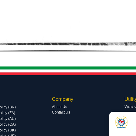
Company
Utilit
Visite 
About Us
olicy (BR)
Contact Us
licy (ZA)
Visite 
olicy (AU)
olicy (CA)
olicy (UK)
olicy (UE)