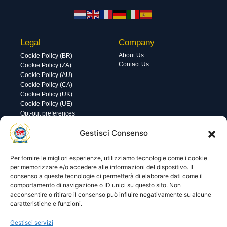
Legal
Company
About Us
Cookie Policy (BR)
Contact Us
Cookie Policy (ZA)
Cookie Policy (AU)
Cookie Policy (CA)
Cookie Policy (UK)
Cookie Policy (UE)
Opt-out preferences
Utility
Area gestione
Gestisci Consenso
Visite di oggi: 72
Nome utente o indirizzo email
Visite totali: 13740
Per fornire le migliori esperienze, utilizziamo tecnologie come i cookie
per memorizzare e/o accedere alle informazioni del dispositivo. Il
consenso a queste tecnologie ci permetterà di elaborare dati come il
Password
comportamento di navigazione o ID unici su questo sito. Non
acconsentire o ritirare il consenso può influire negativamente su alcune
caratteristiche e funzioni.
Ricordami
Gestisci servizi