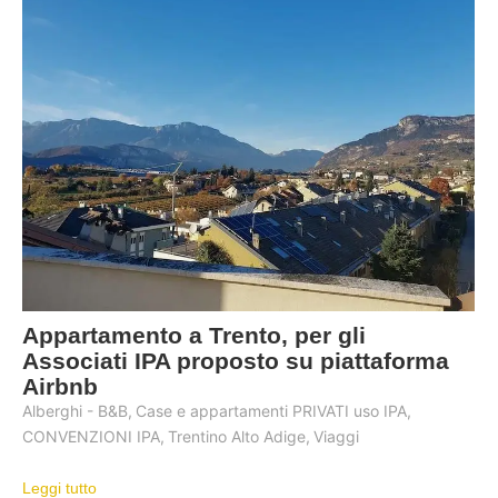
Appartamento a Trento, per gli
Associati IPA proposto su piattaforma
Airbnb
Alberghi - B&B
,
Case e appartamenti PRIVATI uso IPA
,
CONVENZIONI IPA
,
Trentino Alto Adige
,
Viaggi
Leggi tutto