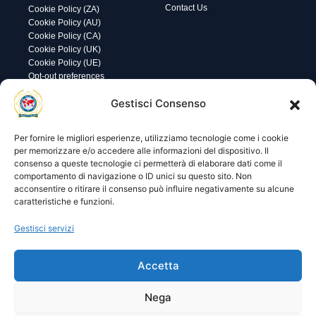
Contact Us
Cookie Policy (ZA)
Cookie Policy (AU)
Cookie Policy (CA)
Cookie Policy (UK)
Cookie Policy (UE)
Opt-out preferences
Utility
Area gestione
Gestisci Consenso
Visite di oggi: 10
Nome utente o indirizzo email
Visite totali: 13789
Per fornire le migliori esperienze, utilizziamo tecnologie come i cookie
per memorizzare e/o accedere alle informazioni del dispositivo. Il
consenso a queste tecnologie ci permetterà di elaborare dati come il
Password
comportamento di navigazione o ID unici su questo sito. Non
acconsentire o ritirare il consenso può influire negativamente su alcune
caratteristiche e funzioni.
Ricordami
Gestisci servizi
Accetta
Lost your password?
Nega