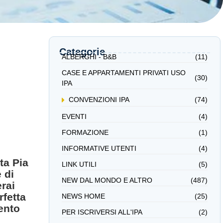
Categorie
ALBERGHI - B&B
(11)
CASE E APPARTAMENTI PRIVATI USO
(30)
IPA
CONVENZIONI IPA
(74)
EVENTI
(4)
FORMAZIONE
(1)
INFORMATIVE UTENTI
(4)
ta Pia
LINK UTILI
(5)
 di
NEW DAL MONDO E ALTRO
(487)
erai
rfetta
NEWS HOME
(25)
ento
PER ISCRIVERSI ALL'IPA
(2)