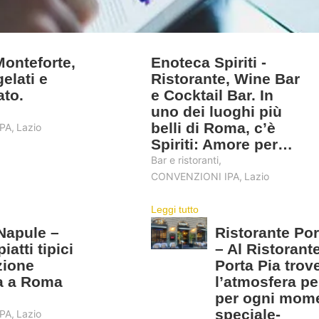
onteforte,
Enoteca Spiriti -
elati e
Ristorante, Wine Bar
ato.
e Cocktail Bar. In
uno dei luoghi più
belli di Roma, c’è
PA
,
Lazio
Spiriti: Amore per…
Bar e ristoranti
,
CONVENZIONI IPA
,
Lazio
Leggi tutto
 Napule –
Ristorante Por
iatti tipici
– Al Ristorante
zione
Porta Pia trov
a a Roma
l’atmosfera pe
per ogni mom
speciale-
PA
,
Lazio