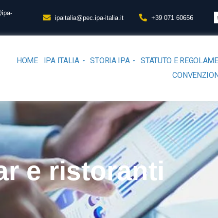
@ipa-
ipaitalia@pec.ipa-italia.it
+39 071 60656
HOME
IPA ITALIA
STORIA IPA
STATUTO E REGOLAM
CONVENZION
r e ristoranti