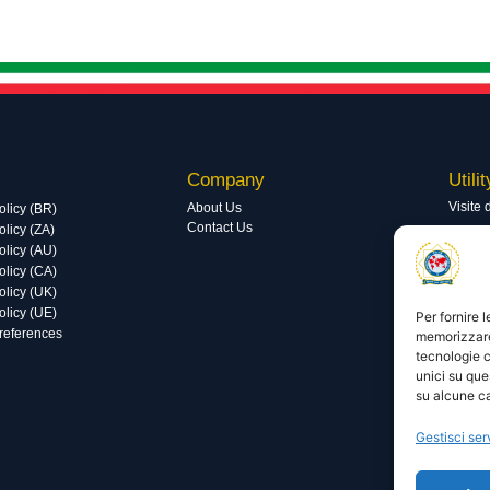
Company
Utilit
Visite 
About Us
olicy (BR)
Contact Us
licy (ZA)
Visite 
olicy (AU)
olicy (CA)
olicy (UK)
olicy (UE)
Per fornire 
preferences
memorizzare 
tecnologie c
unici su que
su alcune ca
Gestisci ser