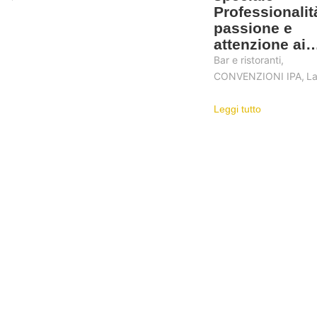
Professionalit
passione e
attenzione ai
Bar e ristoranti
,
CONVENZIONI IPA
,
La
Leggi tutto