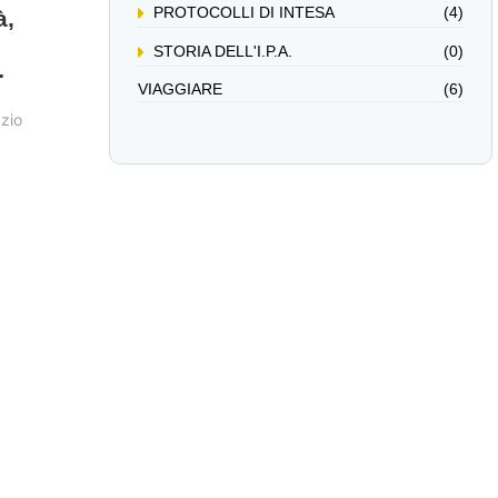
PROTOCOLLI DI INTESA
(4)
à,
STORIA DELL'I.P.A.
(0)
…
VIAGGIARE
(6)
zio