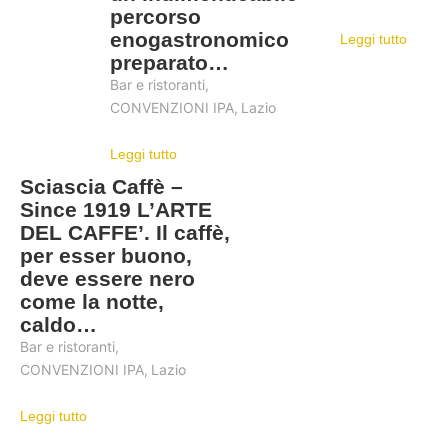
percorso
enogastronomico
Leggi tutto
preparato…
Bar e ristoranti
,
CONVENZIONI IPA
,
Lazio
Leggi tutto
Sciascia Caffè –
Since 1919 L’ARTE
DEL CAFFE’. Il caffè,
per esser buono,
deve essere nero
come la notte,
caldo…
Bar e ristoranti
,
CONVENZIONI IPA
,
Lazio
Leggi tutto