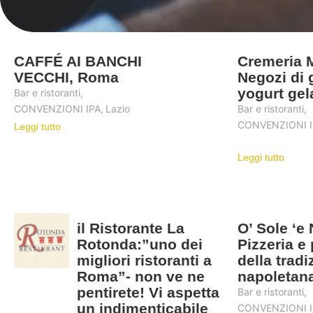
CAFFÉ AI BANCHI
Cremeria M
VECCHI, Roma
Negozi di g
yogurt gel
Bar e ristoranti
,
CONVENZIONI IPA
,
Lazio
Bar e ristoranti
,
CONVENZIONI I
Leggi tutto
Leggi tutto
il Ristorante La
O’ Sole ‘e
Rotonda:”uno dei
Pizzeria e p
migliori ristoranti a
della tradi
Roma”- non ve ne
napoletan
pentirete! Vi aspetta
Bar e ristoranti
,
un indimenticabile
CONVENZIONI I