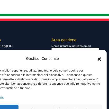
y
Area gestione
di oggi: 83
Nome utente o indirizzo email
totali: 13550
Gestisci Consenso
Password
le migliori esperienze, utilizziamo tecnologie come i cookie per
e/o accedere alle informazioni del dispositivo. Il consenso a queste
i permetterà di elaborare dati come il comportamento di navigazione o ID
Ricordami
sto sito. Non acconsentire o ritirare il consenso può influire negativamente
ratteristiche e funzioni.
vizi
Lost your password?