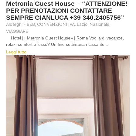
Metronia Guest House – “ATTENZIONE!
PER PRENOTAZIONI CONTATTARE
SEMPRE GIANLUCA +39 340.2405756”
Alberghi - B&B
,
CONVENZIONI IPA
,
Lazio
,
Nazionale
,
VIAGGIARE
Hotel | «Metronia Guest House» | Roma Voglia di vacanze,
relax, comfort e lusso? Un fine settimana rilassante...
Leggi tutto