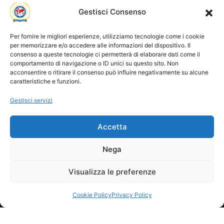
Utility
Area gestione
Gestisci Consenso
Visite di oggi: 5
Nome utente o indirizzo email
Visite totali: 13046
Per fornire le migliori esperienze, utilizziamo tecnologie come i cookie
per memorizzare e/o accedere alle informazioni del dispositivo. Il
consenso a queste tecnologie ci permetterà di elaborare dati come il
Password
comportamento di navigazione o ID unici su questo sito. Non
acconsentire o ritirare il consenso può influire negativamente su alcune
caratteristiche e funzioni.
Ricordami
Gestisci servizi
Accetta
Lost your password?
Nega
Visualizza le preferenze
© 2025 I.P.A. Italia E.T.S. n. 36463 – Via Niccolò Copernico nr.
8/8 – 60019 SENIGALLIA (AN)
segreteria@ipa-italia.it –
ipaitalia@pec.ipa-italia.it –
Powered by
Mimosa Blu
Cookie Policy
Privacy Policy
Privacy Policy