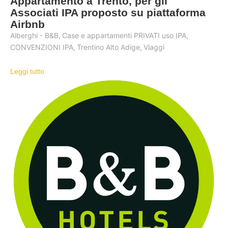
Appartamento a Trento, per gli
Associati IPA proposto su piattaforma
Airbnb
Alberghi - B&B
,
Case e appartamenti PRIVATI uso IPA
,
CONVENZIONI IPA
,
Trentino Alto Adige
,
Viaggi
Leggi tutto