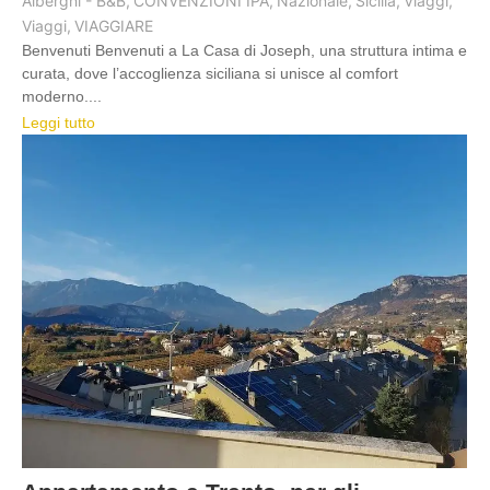
Alberghi - B&B
,
CONVENZIONI IPA
,
Nazionale
,
Sicilia
,
Viaggi
,
Viaggi
,
VIAGGIARE
Benvenuti Benvenuti a La Casa di Joseph, una struttura intima e
curata, dove l’accoglienza siciliana si unisce al comfort
moderno....
Leggi tutto