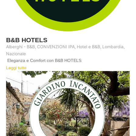
B&B HOTELS
Alberghi - B&B
,
CONVENZIONI IPA
,
Hotel e B&B
,
Lombardia
,
Nazionale
Eleganza e Comfort con B&B HOTELS
Leggi tutto