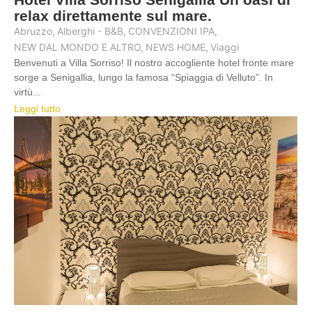
relax direttamente sul mare.
Abruzzo
,
Alberghi - B&B
,
CONVENZIONI IPA
,
NEW DAL MONDO E ALTRO
,
NEWS HOME
,
Viaggi
Benvenuti a Villa Sorriso! Il nostro accogliente hotel fronte mare
sorge a Senigallia, lungo la famosa “Spiaggia di Velluto”. In
virtù...
Leggi tutto