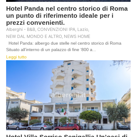
Hotel Panda nel centro storico di Roma
un punto di riferimento ideale per i
prezzi convenienti.
Alberghi - B&B
,
CONVENZIONI IPA
,
Lazio
,
NEW DAL MONDO E ALTRO
,
NEWS HOME
Hotel Panda: albergo due stelle nel centro storico di Roma
Situato all’interno di un palazzo di fine ‘800 a...
Leggi tutto
Hotel Villa Sorriso Senigallia Un’oasi di