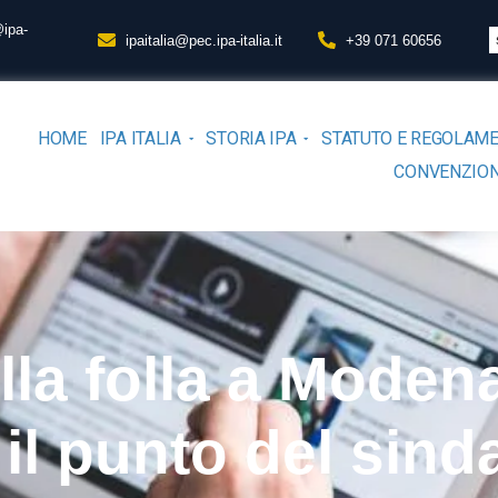
@ipa-
ipaitalia@pec.ipa-italia.it
+39 071 60656
HOME
IPA ITALIA
STORIA IPA
STATUTO E REGOLAM
CONVENZION
la folla a Modena,
 il punto del sin