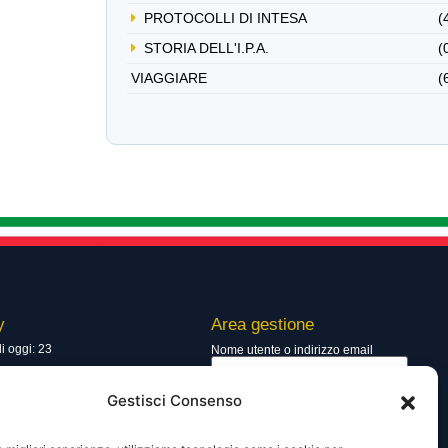
PROTOCOLLI DI INTESA
(
STORIA DELL'I.P.A.
(
VIAGGIARE
(
y
Area gestione
di oggi: 23
Nome utente o indirizzo email
totali: 13595
Gestisci Consenso
Password