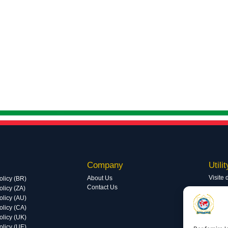
Company
Utilit
Visite 
About Us
olicy (BR)
Contact Us
licy (ZA)
Visite 
olicy (AU)
olicy (CA)
olicy (UK)
olicy (UE)