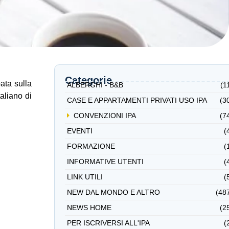
Categorie
ata sulla
ALBERGHI - B&B
(1
aliano di
CASE E APPARTAMENTI PRIVATI USO IPA
(3
CONVENZIONI IPA
(7
EVENTI
(
FORMAZIONE
(
INFORMATIVE UTENTI
(
LINK UTILI
(
NEW DAL MONDO E ALTRO
(48
NEWS HOME
(2
PER ISCRIVERSI ALL'IPA
(