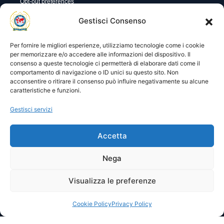
Opt-out preferences
Utility
Area gestione
Gestisci Consenso
Visite di oggi: 108
Nome utente o indirizzo email
Visite totali: 13968
Per fornire le migliori esperienze, utilizziamo tecnologie come i cookie
per memorizzare e/o accedere alle informazioni del dispositivo. Il
consenso a queste tecnologie ci permetterà di elaborare dati come il
Password
comportamento di navigazione o ID unici su questo sito. Non
acconsentire o ritirare il consenso può influire negativamente su alcune
caratteristiche e funzioni.
Ricordami
Gestisci servizi
Accetta
Lost your password?
Nega
Visualizza le preferenze
© 2025 I.P.A. Italia E.T.S. n. 36463 – Via Niccolò Copernico nr.
8/8 – 60019 SENIGALLIA (AN)
segreteria@ipa-italia.it –
ipaitalia@pec.ipa-italia.it –
Powered by
Mimosa Blu
Cookie Policy
Privacy Policy
Privacy Policy