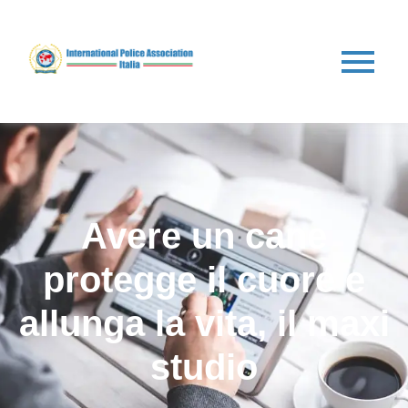
Avere un cane
protegge il cuore e
allunga la vita, il maxi
studio