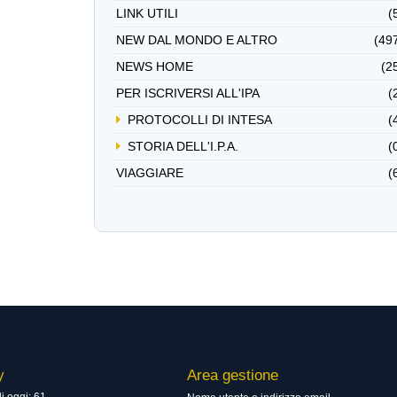
LINK UTILI
(
NEW DAL MONDO E ALTRO
(49
NEWS HOME
(2
PER ISCRIVERSI ALL'IPA
(
PROTOCOLLI DI INTESA
(
STORIA DELL'I.P.A.
(
VIAGGIARE
(
y
Area gestione