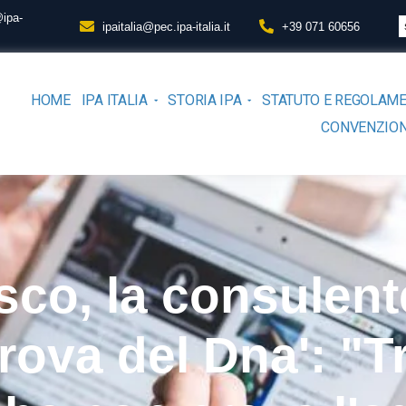
@ipa-
ipaitalia@pec.ipa-italia.it
+39 071 60656
HOME
IPA ITALIA
STORIA IPA
STATUTO E REGOLAM
CONVENZION
sco, la consulent
rova del Dna': "Tr