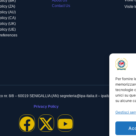
Visite 
About Us
olicy (BR)
Contact Us
licy (ZA)
Visite 
olicy (AU)
olicy (CA)
olicy (UK)
olicy (UE)
preferences
Per fornire 
memorizzare 
tecnologie c
unici su que
nico nr. 8/8 – 60019 SENIGALLIA (AN)
segreteria@ipa-italia.it – ipaitalia@pec.ipa-itali
su alcune ca
Privacy Policy
Gestisci ser
Ac