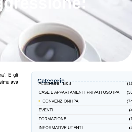
aggressione:
a”. E gli
Categorie
 simulava
ALBERGHI - B&B
(1
CASE E APPARTAMENTI PRIVATI USO IPA
(3
CONVENZIONI IPA
(7
EVENTI
(
FORMAZIONE
(
INFORMATIVE UTENTI
(