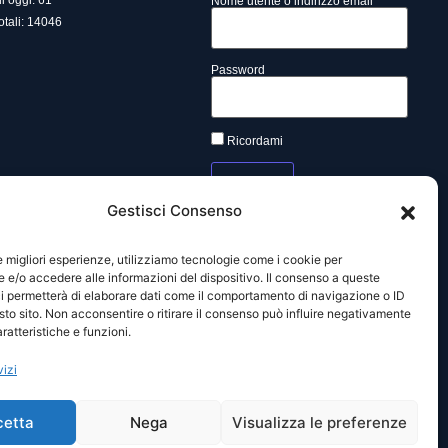
di oggi: 61
Nome utente o indirizzo email
totali: 14046
Password
Ricordami
Gestisci Consenso
Lost your password?
le migliori esperienze, utilizziamo tecnologie come i cookie per
e/o accedere alle informazioni del dispositivo. Il consenso a queste
i permetterà di elaborare dati come il comportamento di navigazione o ID
sto sito. Non acconsentire o ritirare il consenso può influire negativamente
a.it –
Powered by
Mimosa Blu
ratteristiche e funzioni.
vizi
cetta
Nega
Visualizza le preferenze