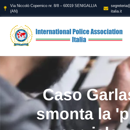
Via Niccolò Copernico nr. 8/8 – 60019 SENIGALLIA
segreteria
(AN)
italia.it
Caso Garla
smonta la 'p