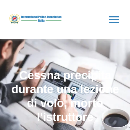
Cessna precipita
durante una lezione
di volo, morto
l'istruttore