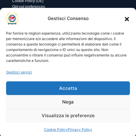
Cookie Policy (UE)
Opt-out preferences
Utility
Area gestione
Gestisci Consenso
Visite di oggi: 64
Nome utente o indirizzo email
Visite totali: 13720
Per fornire le migliori esperienze, utilizziamo tecnologie come i cookie
per memorizzare e/o accedere alle informazioni del dispositivo. Il
consenso a queste tecnologie ci permetterà di elaborare dati come il
Password
comportamento di navigazione o ID unici su questo sito. Non
acconsentire o ritirare il consenso può influire negativamente su alcune
caratteristiche e funzioni.
Ricordami
Gestisci servizi
Accetta
Lost your password?
Nega
Visualizza le preferenze
© 2025 I.P.A. Italia E.T.S. n. 36463 – Via Niccolò Copernico nr.
8/8 – 60019 SENIGALLIA (AN)
segreteria@ipa-italia.it –
ipaitalia@pec.ipa-italia.it –
Powered by
Mimosa Blu
Cookie Policy
Privacy Policy