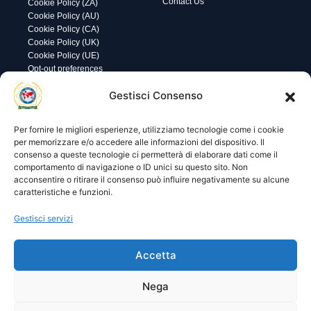
Contact Us
Cookie Policy (ZA)
Cookie Policy (AU)
Cookie Policy (CA)
Cookie Policy (UK)
Cookie Policy (UE)
Opt-out preferences
Utility
Area gestione
Gestisci Consenso
Visite di oggi: 11
Nome utente o indirizzo email
Visite totali: 13569
Per fornire le migliori esperienze, utilizziamo tecnologie come i cookie
per memorizzare e/o accedere alle informazioni del dispositivo. Il
consenso a queste tecnologie ci permetterà di elaborare dati come il
Password
comportamento di navigazione o ID unici su questo sito. Non
acconsentire o ritirare il consenso può influire negativamente su alcune
caratteristiche e funzioni.
Ricordami
Gestisci servizi
Accetta
Lost your password?
Nega