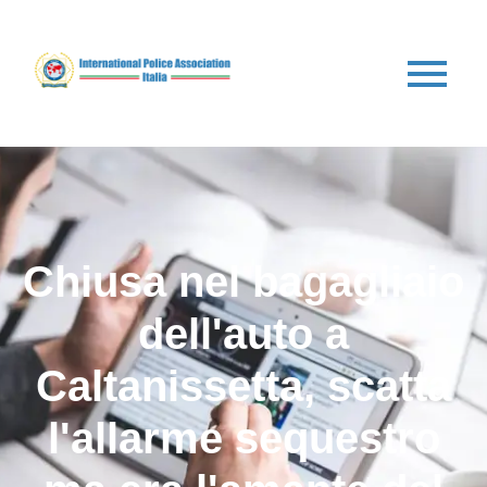
Chiusa nel bagagliaio
dell'auto a
Caltanissetta, scatta
l'allarme sequestro