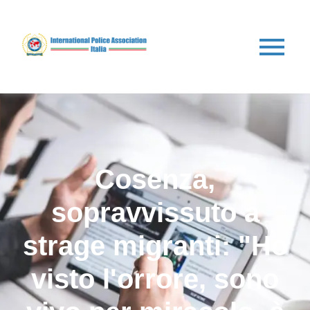
Cosenza,
sopravvissuto a
strage migranti: "Ho
visto l'orrore, sono