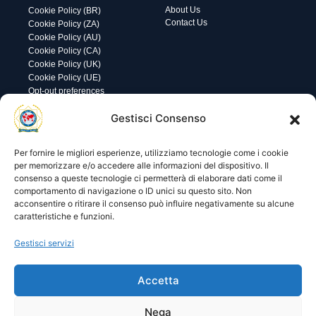
About Us
Cookie Policy (BR)
Contact Us
Cookie Policy (ZA)
Cookie Policy (AU)
Cookie Policy (CA)
Cookie Policy (UK)
Cookie Policy (UE)
Opt-out preferences
Gestisci Consenso
Utility
Area gestione
Visite di oggi: 37
Nome utente o indirizzo email
Visite totali: 13822
Per fornire le migliori esperienze, utilizziamo tecnologie come i cookie
per memorizzare e/o accedere alle informazioni del dispositivo. Il
consenso a queste tecnologie ci permetterà di elaborare dati come il
Password
comportamento di navigazione o ID unici su questo sito. Non
acconsentire o ritirare il consenso può influire negativamente su alcune
caratteristiche e funzioni.
Ricordami
Gestisci servizi
Accetta
Lost your password?
Nega