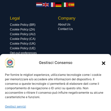
Legal
Company
About Us
Cookie Policy (BR)
Contact Us
Cookie Policy (ZA)
Cookie Policy (AU)
Cookie Policy (CA)
Cookie Policy (UK)
Cookie Policy (UE)
Opt-out preferences
Utility
Area gestione
Gestisci Consenso
Visite di oggi: 0
Nome utente o indirizzo email
Visite totali: 13748
Per fornire le migliori esperienze, utilizziamo tecnologie come i cookie
per memorizzare e/o accedere alle informazioni del dispositivo. Il
consenso a queste tecnologie ci permetterà di elaborare dati come il
Password
comportamento di navigazione o ID unici su questo sito. Non
acconsentire o ritirare il consenso può influire negativamente su alcune
caratteristiche e funzioni.
Ricordami
Gestisci servizi