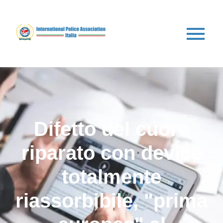
Difetto del cuore
riparato con device
totalmente
riassorbibile, "prima