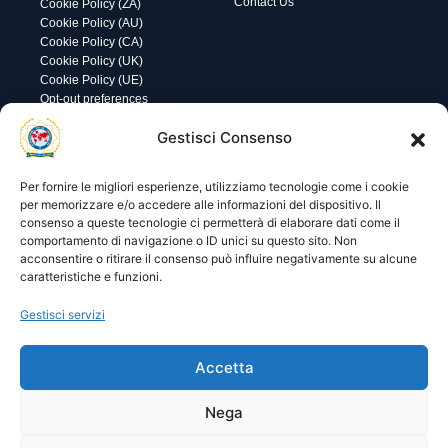
Contact Us
Cookie Policy (ZA)
Cookie Policy (AU)
Cookie Policy (CA)
Cookie Policy (UK)
Cookie Policy (UE)
Opt-out preferences
Utility
Area gestione
Gestisci Consenso
Visite di oggi: 18
Nome utente o indirizzo email
Visite totali: 13987
Per fornire le migliori esperienze, utilizziamo tecnologie come i cookie
per memorizzare e/o accedere alle informazioni del dispositivo. Il
consenso a queste tecnologie ci permetterà di elaborare dati come il
Password
comportamento di navigazione o ID unici su questo sito. Non
acconsentire o ritirare il consenso può influire negativamente su alcune
caratteristiche e funzioni.
Ricordami
Gestisci servizi
Accetta
Lost your password?
Nega