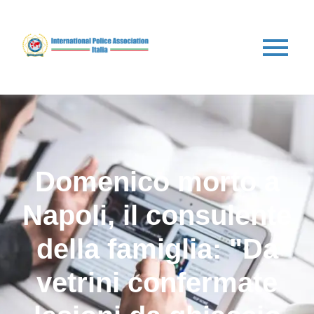
Domenico morto a
Napoli, il consulente
della famiglia: "Da
vetrini confermate