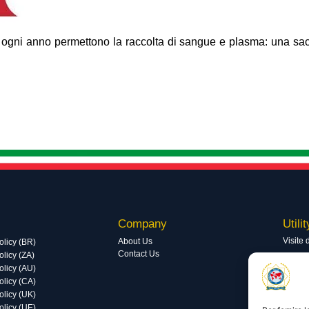
he ogni anno permettono la raccolta di sangue e plasma: una sa
Company
Utilit
Visite 
About Us
olicy (BR)
Contact Us
licy (ZA)
Visite 
olicy (AU)
olicy (CA)
olicy (UK)
olicy (UE)