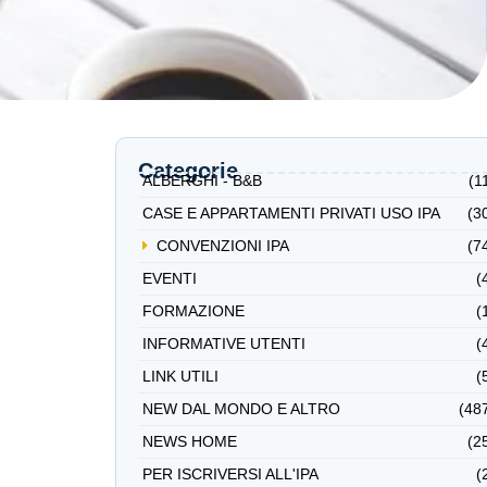
Categorie
ALBERGHI - B&B
(1
CASE E APPARTAMENTI PRIVATI USO IPA
(3
CONVENZIONI IPA
(7
EVENTI
(
FORMAZIONE
(
INFORMATIVE UTENTI
(
LINK UTILI
(
NEW DAL MONDO E ALTRO
(48
NEWS HOME
(2
PER ISCRIVERSI ALL'IPA
(