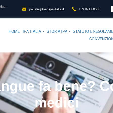
@ipa-
ipaitalia@pec.ipa-italia.it
+39 071 60656
HOME
IPA ITALIA
STORIA IPA
STATUTO E REGOLAM
CONVENZION
angue fa bene? C
medici