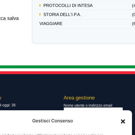
PROTOCOLLI DI INTESA
(
STORIA DELL'I.P.A.
(
cca salva
VIAGGIARE
(
y
Area gestione
di oggi: 36
Nome utente o indirizzo email
totali: 13629
Gestisci Consenso
Password