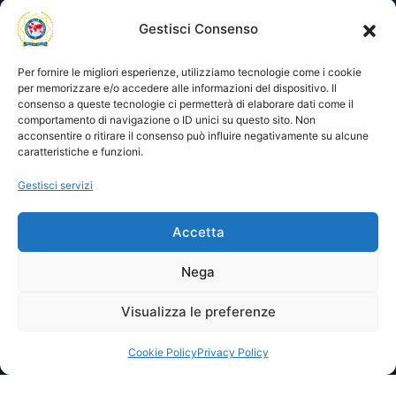
Utility
Area gestione
Gestisci Consenso
Visite di oggi: 108
Nome utente o indirizzo email
Visite totali: 13968
Per fornire le migliori esperienze, utilizziamo tecnologie come i cookie
per memorizzare e/o accedere alle informazioni del dispositivo. Il
consenso a queste tecnologie ci permetterà di elaborare dati come il
Password
comportamento di navigazione o ID unici su questo sito. Non
acconsentire o ritirare il consenso può influire negativamente su alcune
caratteristiche e funzioni.
Ricordami
Gestisci servizi
Accetta
Lost your password?
Nega
Visualizza le preferenze
© 2025 I.P.A. Italia E.T.S. n. 36463 – Via Niccolò Copernico nr.
8/8 – 60019 SENIGALLIA (AN)
segreteria@ipa-italia.it –
ipaitalia@pec.ipa-italia.it –
Powered by
Mimosa Blu
Cookie Policy
Privacy Policy
Privacy Policy