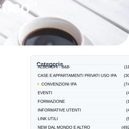
tico"
Categorie
ALBERGHI - B&B
(1
CASE E APPARTAMENTI PRIVATI USO IPA
(3
CONVENZIONI IPA
(7
EVENTI
(
FORMAZIONE
(
INFORMATIVE UTENTI
(
LINK UTILI
(
NEW DAL MONDO E ALTRO
(49