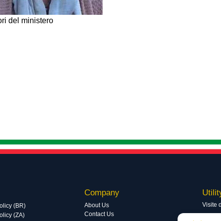
ori del ministero
Company
Utilit
Visite 
About Us
olicy (BR)
Contact Us
licy (ZA)
Visite 