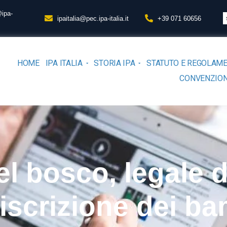
@ipa-
ipaitalia@pec.ipa-italia.it
+39 071 60656
HOME
IPA ITALIA
STORIA IPA
STATUTO E REGOLAM
CONVENZION
l bosco, legale d
scrizione dei bam