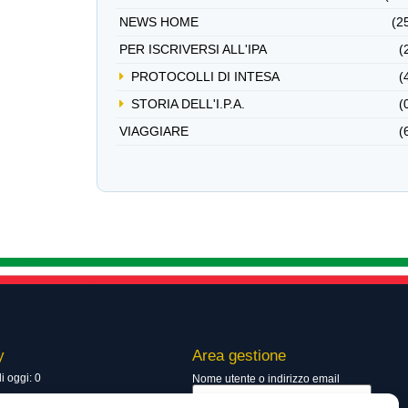
NEWS HOME
(2
PER ISCRIVERSI ALL'IPA
(
PROTOCOLLI DI INTESA
(
STORIA DELL'I.P.A.
(
VIAGGIARE
(
y
Area gestione
di oggi: 0
Nome utente o indirizzo email
totali: 13748