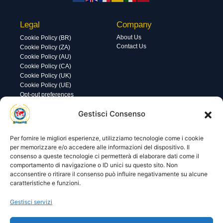
Legal
Company
About Us
Cookie Policy (BR)
Contact Us
Cookie Policy (ZA)
Cookie Policy (AU)
Cookie Policy (CA)
Cookie Policy (UK)
Cookie Policy (UE)
Opt-out preferences
Utility
Area gestione
Gestisci Consenso
Visite di oggi: 0
Nome utente o indirizzo email
Visite totali: 13748
Per fornire le migliori esperienze, utilizziamo tecnologie come i cookie
per memorizzare e/o accedere alle informazioni del dispositivo. Il
consenso a queste tecnologie ci permetterà di elaborare dati come il
Password
comportamento di navigazione o ID unici su questo sito. Non
acconsentire o ritirare il consenso può influire negativamente su alcune
caratteristiche e funzioni.
Ricordami
Gestisci servizi