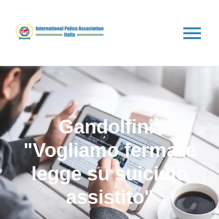
Gandolfini:
"Vogliamo fermare
legge su suicidio
assistito"