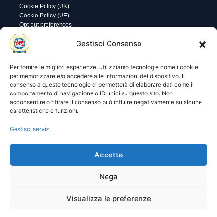
Cookie Policy (UK)
Cookie Policy (UE)
Opt-out preferences
Gestisci Consenso
Utility
Area gestione
Visite di oggi: 23
Nome utente o indirizzo email
Visite totali: 14299
Per fornire le migliori esperienze, utilizziamo tecnologie come i cookie
per memorizzare e/o accedere alle informazioni del dispositivo. Il
consenso a queste tecnologie ci permetterà di elaborare dati come il
Password
comportamento di navigazione o ID unici su questo sito. Non
acconsentire o ritirare il consenso può influire negativamente su alcune
caratteristiche e funzioni.
Ricordami
Gestisci servizi
Accetta
Lost your password?
Nega
Visualizza le preferenze
© 2025 I.P.A. Italia E.T.S. n. 36463 – Via Niccolò Copernico nr.
8/8 – 60019 SENIGALLIA (AN)
segreteria@ipa-italia.it –