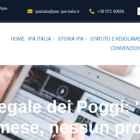
@ipa-
ipaitalia@pec.ipa-italia.it
+39 071 60656
HOME
IPA ITALIA
STORIA IPA
STATUTO E REGOLAM
CONVENZION
legale dei Poggi:
 mese, nessun pr