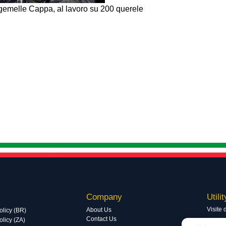
 gemelle Cappa, al lavoro su 200 querele
Company
Utilit
Visite 
About Us
olicy (BR)
Contact Us
licy (ZA)
Visite 