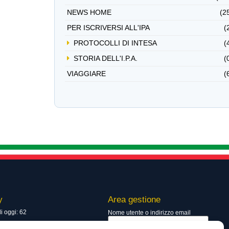
NEWS HOME
(2
PER ISCRIVERSI ALL'IPA
(
PROTOCOLLI DI INTESA
(
STORIA DELL'I.P.A.
(
VIAGGIARE
(
y
Area gestione
di oggi: 62
Nome utente o indirizzo email
totali: 13718