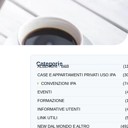
Categorie
ALBERGHI - B&B
(1
CASE E APPARTAMENTI PRIVATI USO IPA
(3
CONVENZIONI IPA
(7
EVENTI
(
FORMAZIONE
(
INFORMATIVE UTENTI
(
LINK UTILI
(
NEW DAL MONDO E ALTRO
(49