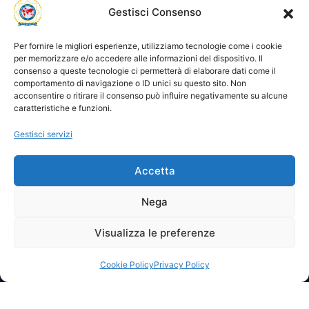
Utility
Area gestione
Gestisci Consenso
Visite di oggi: 1
Nome utente o indirizzo email
Visite totali: 13752
Per fornire le migliori esperienze, utilizziamo tecnologie come i cookie
per memorizzare e/o accedere alle informazioni del dispositivo. Il
consenso a queste tecnologie ci permetterà di elaborare dati come il
Password
comportamento di navigazione o ID unici su questo sito. Non
acconsentire o ritirare il consenso può influire negativamente su alcune
caratteristiche e funzioni.
Ricordami
Gestisci servizi
Accetta
Lost your password?
Nega
Visualizza le preferenze
© 2025 I.P.A. Italia E.T.S. n. 36463 – Via Niccolò Copernico nr.
8/8 – 60019 SENIGALLIA (AN)
segreteria@ipa-italia.it –
ipaitalia@pec.ipa-italia.it –
Powered by
Mimosa Blu
Cookie Policy
Privacy Policy
Privacy Policy