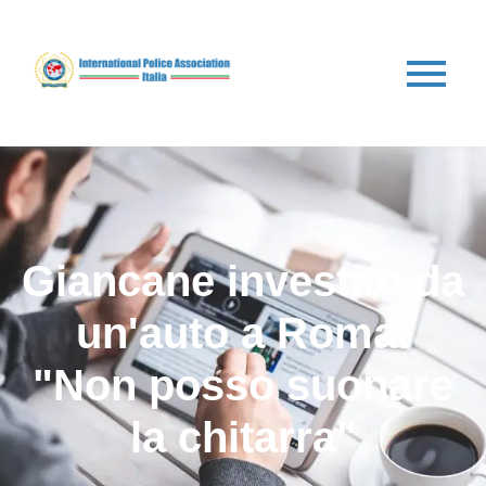
Giancane investito da
un'auto a Roma:
"Non posso suonare
la chitarra"