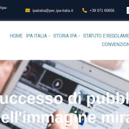
@ipa-
ipaitalia@pec.ipa-italia.it
+39 071 60656
HOME
IPA ITALIA
STORIA IPA
STATUTO E REGOLAM
CONVENZION
uccesso di pubbli
dell'immagine mir