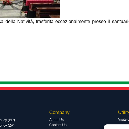
 della Natività, trasferita eccezionalmente presso il santuar
Company
Utilit
Visite 
About Us
olicy (BR)
Contact Us
licy (ZA)
Visite 