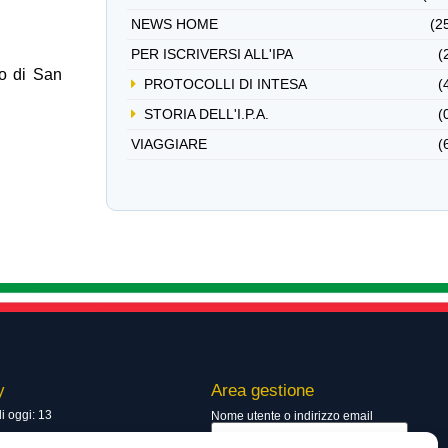
NEWS HOME
(2
PER ISCRIVERSI ALL'IPA
(
io di San
PROTOCOLLI DI INTESA
(
STORIA DELL'I.P.A.
(
VIAGGIARE
(
y
Area gestione
di oggi: 13
Nome utente o indirizzo email
totali: 13571