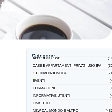
ta
Categorie
ALBERGHI - B&B
(1
CASE E APPARTAMENTI PRIVATI USO IPA
(3
CONVENZIONI IPA
(7
EVENTI
(
FORMAZIONE
(
INFORMATIVE UTENTI
(
LINK UTILI
(
NEW DAL MONDO E ALTRO
(48