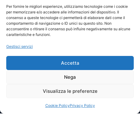
Visite totali: 14005
Per fornire le migliori esperienze, utilizziamo tecnologie come i cookie
per memorizzare e/o accedere alle informazioni del dispositivo. Il
consenso a queste tecnologie ci permetterà di elaborare dati come il
Password
comportamento di navigazione o ID unici su questo sito. Non
acconsentire o ritirare il consenso può influire negativamente su alcune
caratteristiche e funzioni.
Ricordami
Gestisci servizi
Accetta
Lost your password?
Nega
Visualizza le preferenze
© 2025 I.P.A. Italia E.T.S. n. 36463 – Via Niccolò Copernico nr.
8/8 – 60019 SENIGALLIA (AN)
segreteria@ipa-italia.it –
ipaitalia@pec.ipa-italia.it –
Powered by
Mimosa Blu
Cookie Policy
Privacy Policy
Privacy Policy