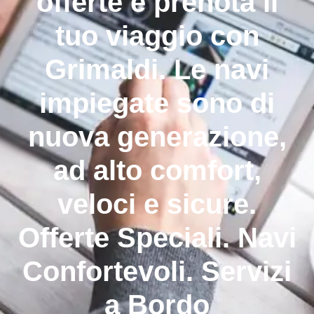
offerte e prenota il
tuo viaggio con
Grimaldi. Le navi
impiegate sono di
nuova generazione,
ad alto comfort,
veloci e sicure.
Offerte Speciali. Navi
Confortevoli. Servizi
a Bordo