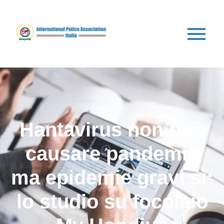
Hantavirus non può
causare pandemia
ma epidemie gravi sì:
lo studio su focolaio