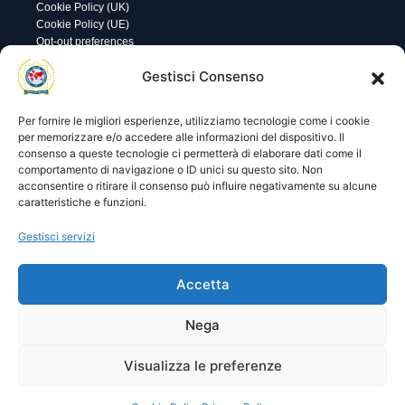
Cookie Policy (UK)
Cookie Policy (UE)
Opt-out preferences
Utility
Area gestione
Gestisci Consenso
Visite di oggi: 0
Nome utente o indirizzo email
Visite totali: 13748
Per fornire le migliori esperienze, utilizziamo tecnologie come i cookie
per memorizzare e/o accedere alle informazioni del dispositivo. Il
consenso a queste tecnologie ci permetterà di elaborare dati come il
Password
comportamento di navigazione o ID unici su questo sito. Non
acconsentire o ritirare il consenso può influire negativamente su alcune
caratteristiche e funzioni.
Ricordami
Gestisci servizi
Accetta
Lost your password?
Nega
Visualizza le preferenze
© 2025 I.P.A. Italia E.T.S. n. 36463 – Via Niccolò Copernico nr.
8/8 – 60019 SENIGALLIA (AN)
segreteria@ipa-italia.it –