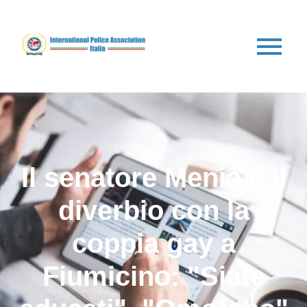
Il senatore Menia e il
diverbio con la
coppia gay a
Fiumicino: "Siate