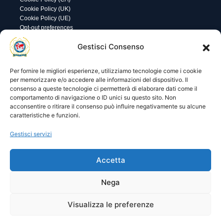
Cookie Policy (UK)
Cookie Policy (UE)
Opt-out preferences
Utility
Area gestione
Gestisci Consenso
Visite di oggi: 18
Nome utente o indirizzo email
Visite totali: 13987
Per fornire le migliori esperienze, utilizziamo tecnologie come i cookie
per memorizzare e/o accedere alle informazioni del dispositivo. Il
consenso a queste tecnologie ci permetterà di elaborare dati come il
Password
comportamento di navigazione o ID unici su questo sito. Non
acconsentire o ritirare il consenso può influire negativamente su alcune
caratteristiche e funzioni.
Ricordami
Gestisci servizi
Accetta
Lost your password?
Nega
Visualizza le preferenze
© 2025 I.P.A. Italia E.T.S. n. 36463 – Via Niccolò Copernico nr.
8/8 – 60019 SENIGALLIA (AN)
segreteria@ipa-italia.it –