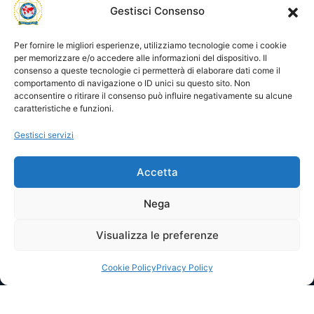
Utility
Area gestione
Gestisci Consenso
Visite di oggi: 0
Nome utente o indirizzo email
Visite totali: 13748
Per fornire le migliori esperienze, utilizziamo tecnologie come i cookie
per memorizzare e/o accedere alle informazioni del dispositivo. Il
consenso a queste tecnologie ci permetterà di elaborare dati come il
Password
comportamento di navigazione o ID unici su questo sito. Non
acconsentire o ritirare il consenso può influire negativamente su alcune
caratteristiche e funzioni.
Ricordami
Gestisci servizi
Accetta
Lost your password?
Nega
Visualizza le preferenze
© 2025 I.P.A. Italia E.T.S. n. 36463 – Via Niccolò Copernico nr.
8/8 – 60019 SENIGALLIA (AN)
segreteria@ipa-italia.it –
ipaitalia@pec.ipa-italia.it –
Powered by
Mimosa Blu
Cookie Policy
Privacy Policy
Privacy Policy