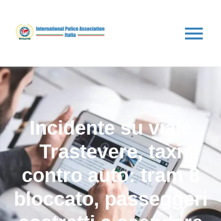
Incidente su viale
Trastevere, taxi
contro auto: tram 8
bloccato, passeggeri