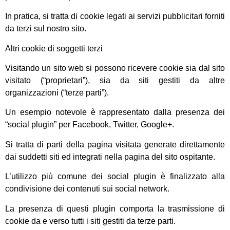
In pratica, si tratta di cookie legati ai servizi pubblicitari forniti
da terzi sul nostro sito.
Altri cookie di soggetti terzi
Visitando un sito web si possono ricevere cookie sia dal sito
visitato (“proprietari”), sia da siti gestiti da altre
organizzazioni (“terze parti”).
Un esempio notevole è rappresentato dalla presenza dei
“social plugin” per Facebook, Twitter, Google+.
Si tratta di parti della pagina visitata generate direttamente
dai suddetti siti ed integrati nella pagina del sito ospitante.
L’utilizzo più comune dei social plugin è finalizzato alla
condivisione dei contenuti sui social network.
La presenza di questi plugin comporta la trasmissione di
cookie da e verso tutti i siti gestiti da terze parti.