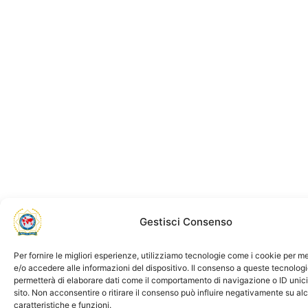
Gestisci Consenso
Per fornire le migliori esperienze, utilizziamo tecnologie come i cookie per 
e/o accedere alle informazioni del dispositivo. Il consenso a queste tecnologi
permetterà di elaborare dati come il comportamento di navigazione o ID unic
sito. Non acconsentire o ritirare il consenso può influire negativamente su al
caratteristiche e funzioni.