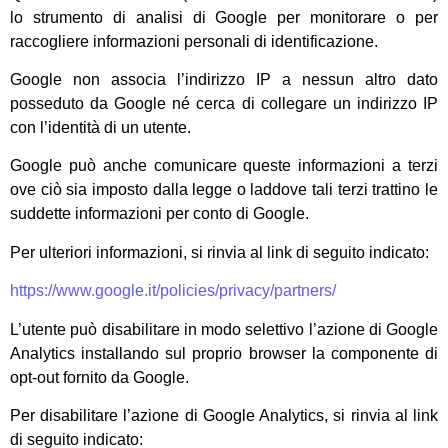
lo strumento di analisi di Google per monitorare o per
raccogliere informazioni personali di identificazione.
Google non associa l’indirizzo IP a nessun altro dato
posseduto da Google né cerca di collegare un indirizzo IP
con l’identità di un utente.
Google può anche comunicare queste informazioni a terzi
ove ciò sia imposto dalla legge o laddove tali terzi trattino le
suddette informazioni per conto di Google.
Per ulteriori informazioni, si rinvia al link di seguito indicato:
https://www.google.it/policies/privacy/partners/
L’utente può disabilitare in modo selettivo l’azione di Google
Analytics installando sul proprio browser la componente di
opt-out fornito da Google.
Per disabilitare l’azione di Google Analytics, si rinvia al link
di seguito indicato: