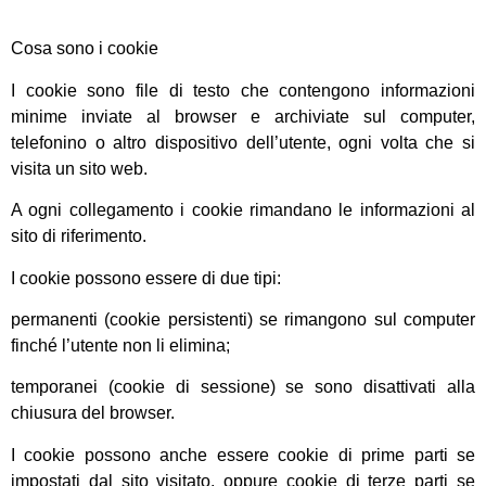
Cosa sono i cookie
I cookie sono file di testo che contengono informazioni
minime inviate al browser e archiviate sul computer,
telefonino o altro dispositivo dell’utente, ogni volta che si
visita un sito web.
A ogni collegamento i cookie rimandano le informazioni al
sito di riferimento.
I cookie possono essere di due tipi:
permanenti (cookie persistenti) se rimangono sul computer
finché l’utente non li elimina;
temporanei (cookie di sessione) se sono disattivati alla
chiusura del browser.
I cookie possono anche essere cookie di prime parti se
impostati dal sito visitato, oppure cookie di terze parti se