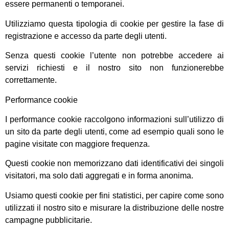
essere permanenti o temporanei.
Utilizziamo questa tipologia di cookie per gestire la fase di
registrazione e accesso da parte degli utenti.
Senza questi cookie l’utente non potrebbe accedere ai
servizi richiesti e il nostro sito non funzionerebbe
correttamente.
Performance cookie
I performance cookie raccolgono informazioni sull’utilizzo di
un sito da parte degli utenti, come ad esempio quali sono le
pagine visitate con maggiore frequenza.
Questi cookie non memorizzano dati identificativi dei singoli
visitatori, ma solo dati aggregati e in forma anonima.
Usiamo questi cookie per fini statistici, per capire come sono
utilizzati il nostro sito e misurare la distribuzione delle nostre
campagne pubblicitarie.