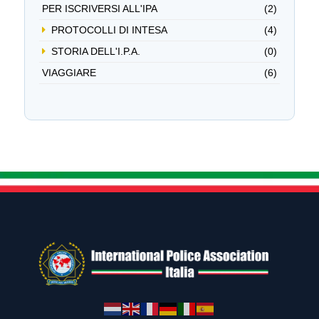
PER ISCRIVERSI ALL'IPA
(2)
PROTOCOLLI DI INTESA
(4)
STORIA DELL'I.P.A.
(0)
VIAGGIARE
(6)