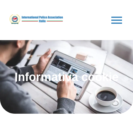
Informativa cookie