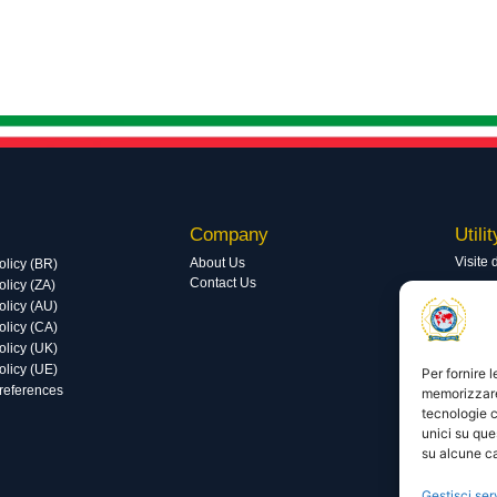
Company
Utilit
Visite 
About Us
olicy (BR)
Contact Us
licy (ZA)
Visite 
olicy (AU)
olicy (CA)
olicy (UK)
olicy (UE)
Per fornire 
preferences
memorizzare 
tecnologie c
unici su que
su alcune ca
Gestisci ser