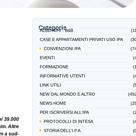
Categorie
ALBERGHI - B&B
(1
CASE E APPARTAMENTI PRIVATI USO IPA
(3
CONVENZIONI IPA
(7
EVENTI
(
FORMAZIONE
(
INFORMATIVE UTENTI
(
LINK UTILI
(
NEW DAL MONDO E ALTRO
(49
NEWS HOME
(2
PER ISCRIVERSI ALL'IPA
(
oi 39.000
PROTOCOLLI DI INTESA
(
im. Altre
STORIA DELL'I.P.A.
(
km a sud-