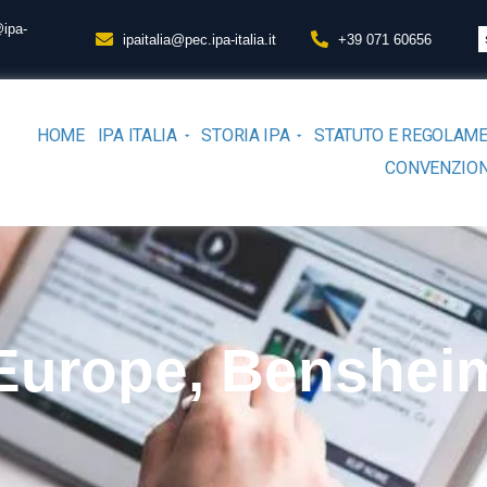
@ipa-
ipaitalia@pec.ipa-italia.it
+39 071 60656
HOME
IPA ITALIA
STORIA IPA
STATUTO E REGOLAM
CONVENZION
Europe, Benshei