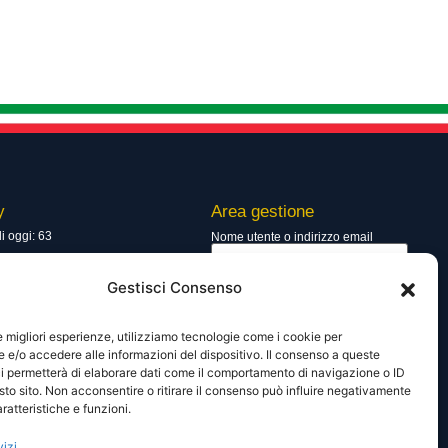
y
Area gestione
di oggi: 63
Nome utente o indirizzo email
totali: 13873
Gestisci Consenso
Password
le migliori esperienze, utilizziamo tecnologie come i cookie per
e/o accedere alle informazioni del dispositivo. Il consenso a queste
i permetterà di elaborare dati come il comportamento di navigazione o ID
Ricordami
sto sito. Non acconsentire o ritirare il consenso può influire negativamente
ratteristiche e funzioni.
vizi