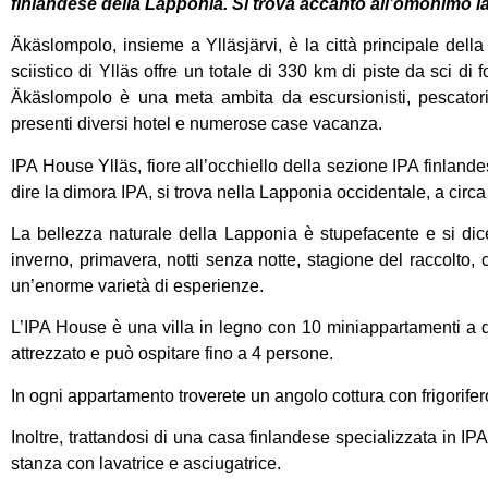
finlandese della Lapponia. Si trova accanto all’omonimo lag
Äkäslompolo, insieme a Ylläsjärvi, è la città principale della 
sciistico di Ylläs offre un totale di 330 km di piste da sci di f
Äkäslompolo è una meta ambita da escursionisti, pescatori, c
presenti diversi hotel e numerose case vacanza.
IPA House Ylläs, fiore all’occhiello della sezione IPA finlan
dire la dimora IPA, si trova nella Lapponia occidentale, a circa
La bellezza naturale della Lapponia è stupefacente e si dice
inverno, primavera, notti senza notte, stagione del raccolto,
un’enorme varietà di esperienze.
L’IPA House è una villa in legno con 10 miniappartamenti a d
attrezzato e può ospitare fino a 4 persone.
In ogni appartamento troverete un angolo cottura con frigorifer
Inoltre, trattandosi di una casa finlandese specializzata in 
stanza con lavatrice e asciugatrice.