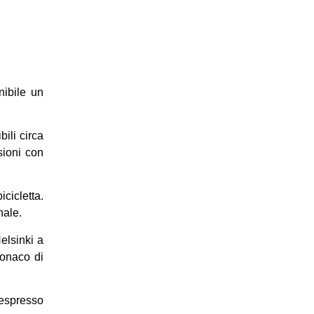
nibile un
bili circa
sioni con
cicletta.
nale.
Helsinki a
 Monaco di
 espresso