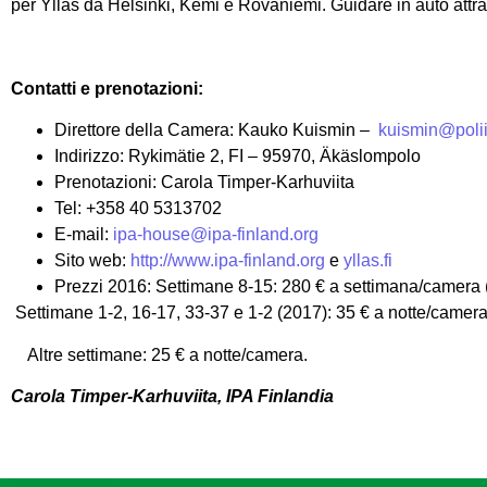
per Ylläs da Helsinki, Kemi e Rovaniemi. Guidare in auto attr
Contatti e prenotazioni:
Direttore della Camera: Kauko Kuismin –
kuismin@poliis
Indirizzo: Rykimätie 2, FI – 95970, Äkäslompolo
Prenotazioni: Carola Timper-Karhuviita
Tel: +358 40 5313702
E-mail:
ipa-house@ipa-finland.org
Sito web:
http://www.ipa-finland.org
e
yllas.fi
Prezzi 2016: Settimane 8-15: 280 € a settimana/camera 
Settimane 1-2, 16-17, 33-37 e 1-2 (2017): 35 € a notte/camer
Altre settimane: 25 € a notte/camera.
Carola Timper-Karhuviita, IPA Finlandia