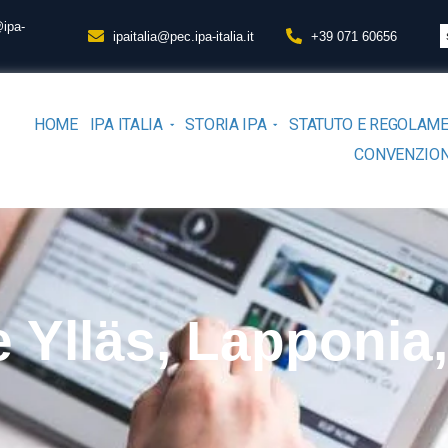
@ipa-
ipaitalia@pec.ipa-italia.it
+39 071 60656
HOME
IPA ITALIA
STORIA IPA
STATUTO E REGOLAM
CONVENZION
 Ylläs, Lapponia,