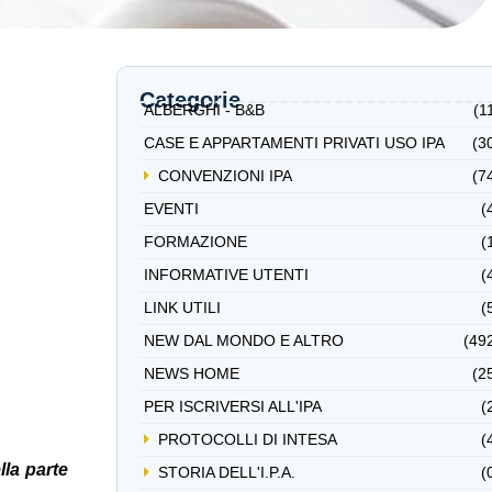
Categorie
ALBERGHI - B&B
(1
CASE E APPARTAMENTI PRIVATI USO IPA
(3
CONVENZIONI IPA
(7
EVENTI
(
FORMAZIONE
(
INFORMATIVE UTENTI
(
LINK UTILI
(
NEW DAL MONDO E ALTRO
(49
NEWS HOME
(2
PER ISCRIVERSI ALL'IPA
(
PROTOCOLLI DI INTESA
(
lla parte
STORIA DELL'I.P.A.
(