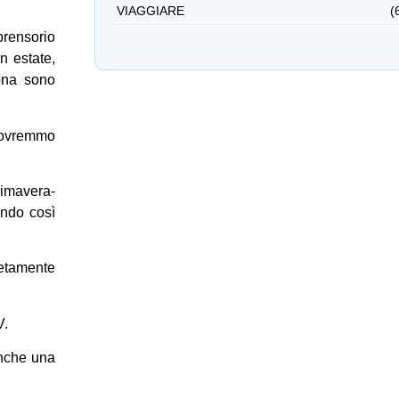
VIAGGIARE
(
prensorio
In estate,
zona sono
 dovremmo
rimavera-
endo così
letamente
V.
anche una