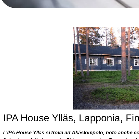
IPA House Ylläs, Lapponia, Fi
L’IPA House Ylläs si trova ad Äkäslompolo, noto anche come 