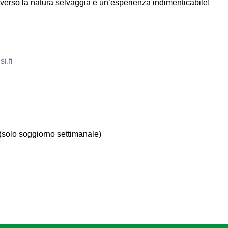
averso la natura selvaggia è un’esperienza indimenticabile!
i.fi
(solo soggiorno settimanale)
a