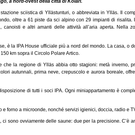
o, a nord-ovest della città di Kolari.
stazione sciistica di Yllästunturi, o abbreviata in Ylläs. Il com
ondo, oltre a 61 piste da sci alpino con 29 impianti di risalita. 
anoisti e altri amanti delle attività all’aria aperta. Nella 
dese, è la IPA House ufficiale più a nord del mondo. La casa, o
 150 km sopra il Circolo Polare Artico.
 che la regione di Ylläs abbia otto stagioni: metà inverno, p
 colori autunnali, prima neve, crepuscolo e aurora boreale, offr
isposizione di tutti i soci IPA. Ogni miniappartamento è comp
o e forno a microonde, nonché servizi igienici, doccia, radio e T
IPA, ci sono ovviamente delle saune: due per la precisione. C’è 