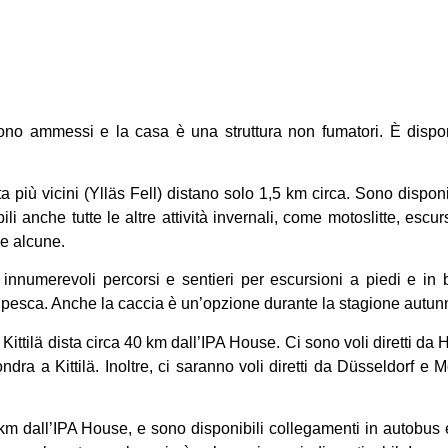
ono ammessi e la casa è una struttura non fumatori. È dispo
ita più vicini (Ylläs Fell) distano solo 1,5 km circa. Sono disponi
i anche tutte le altre attività invernali, come motoslitte, escur
ne alcune.
nnumerevoli percorsi e sentieri per escursioni a piedi e in bi
 la pesca. Anche la caccia è un’opzione durante la stagione autun
Kittilä dista circa 40 km dall’IPA House. Ci sono voli diretti da 
ondra a Kittilä. Inoltre, ci saranno voli diretti da Düsseldorf e
40 km dall’IPA House, e sono disponibili collegamenti in autobus