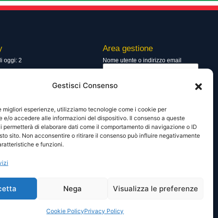
y
Area gestione
di oggi: 2
Nome utente o indirizzo email
totali: 13753
Gestisci Consenso
Password
le migliori esperienze, utilizziamo tecnologie come i cookie per
e/o accedere alle informazioni del dispositivo. Il consenso a queste
i permetterà di elaborare dati come il comportamento di navigazione o ID
Ricordami
sto sito. Non acconsentire o ritirare il consenso può influire negativamente
ratteristiche e funzioni.
vizi
Lost your password?
cetta
Nega
Visualizza le preferenze
Cookie Policy
Privacy Policy
a.it –
Powered by
Mimosa Blu