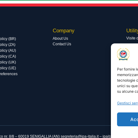
Company
Utilit
Visite 
About Us
olicy (BR)
Contact Us
licy (ZA)
Visite 
olicy (AU)
olicy (CA)
olicy (UK)
olicy (UE)
Per fornire 
preferences
memorizzare 
tecnologie c
unici su que
su alcune ca
Gestisci ser
Ac
nico nr. 8/8 – 60019 SENIGALLIA (AN)
segreteria@ipa-italia.it – ipaitalia@pec.ipa-itali