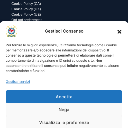
Cookie Policy (CA)
Cookie Policy (UK)
Cookie Policy (UE)
Opt-out preferences
Utility
Area gestione
Gestisci Consenso
Visite di oggi: 51
Nome utente o indirizzo email
Visite totali: 13683
Per fornire le migliori esperienze, utilizziamo tecnologie come i cookie
per memorizzare e/o accedere alle informazioni del dispositivo. Il
consenso a queste tecnologie ci permetterà di elaborare dati come il
Password
comportamento di navigazione o ID unici su questo sito. Non
acconsentire o ritirare il consenso può influire negativamente su alcune
caratteristiche e funzioni.
Ricordami
Gestisci servizi
Accetta
Lost your password?
Nega
Visualizza le preferenze
© 2025 I.P.A. Italia E.T.S. n. 36463 – Via Niccolò Copernico nr.