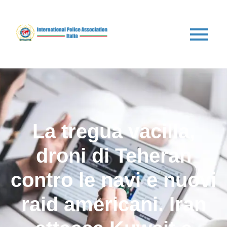
La tregua vacilla,
droni di Teheran
contro le navi e nuovi
raid americani. Iran