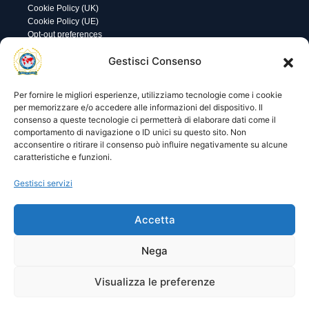
Cookie Policy (UK)
Cookie Policy (UE)
Opt-out preferences
Gestisci Consenso
Utility
Area gestione
Visite di oggi: 10
Nome utente o indirizzo email
Visite totali: 13568
Per fornire le migliori esperienze, utilizziamo tecnologie come i cookie
per memorizzare e/o accedere alle informazioni del dispositivo. Il
consenso a queste tecnologie ci permetterà di elaborare dati come il
Password
comportamento di navigazione o ID unici su questo sito. Non
acconsentire o ritirare il consenso può influire negativamente su alcune
caratteristiche e funzioni.
Ricordami
Gestisci servizi
Accetta
Lost your password?
Nega
Visualizza le preferenze
© 2025 I.P.A. Italia E.T.S. n. 36463 – Via Niccolò Copernico nr.
8/8 – 60019 SENIGALLIA (AN)
segreteria@ipa-italia.it –