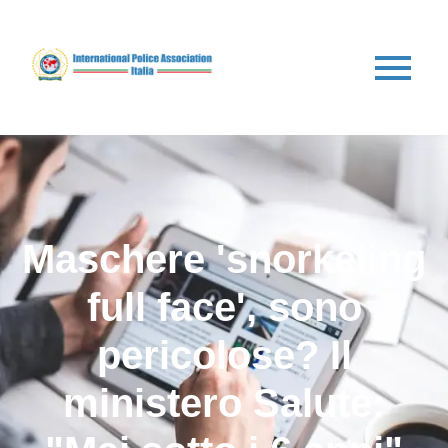
Maschere 'snorkeling
full face', sono
pericolose? Il
ministero Salute: