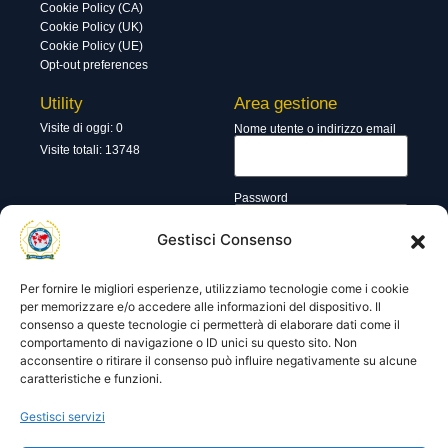
Cookie Policy (CA)
Cookie Policy (UK)
Cookie Policy (UE)
Opt-out preferences
Utility
Area gestione
Visite di oggi: 0
Nome utente o indirizzo email
Visite totali: 13748
Password
Gestisci Consenso
Ricordami
Per fornire le migliori esperienze, utilizziamo tecnologie come i cookie
per memorizzare e/o accedere alle informazioni del dispositivo. Il
consenso a queste tecnologie ci permetterà di elaborare dati come il
comportamento di navigazione o ID unici su questo sito. Non
Lost your password?
acconsentire o ritirare il consenso può influire negativamente su alcune
caratteristiche e funzioni.
Gestisci servizi
© 2025 I.P.A. Italia E.T.S. n. 36463 – Via Niccolò Copernico nr.