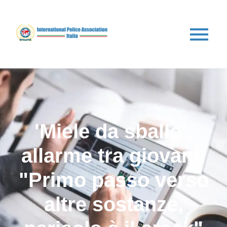
'Miele da sballo',
allarme tra giovani:
"Primo passo verso
altre sostanze,