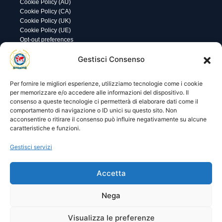
Cookie Policy (AU)
Cookie Policy (CA)
Cookie Policy (UK)
Cookie Policy (UE)
Opt-out preferences
Utility
Area gestione
Gestisci Consenso
Visite di oggi: 3
Nome utente o indirizzo email
Visite totali: 13317
Per fornire le migliori esperienze, utilizziamo tecnologie come i cookie
per memorizzare e/o accedere alle informazioni del dispositivo. Il
consenso a queste tecnologie ci permetterà di elaborare dati come il
Password
comportamento di navigazione o ID unici su questo sito. Non
acconsentire o ritirare il consenso può influire negativamente su alcune
caratteristiche e funzioni.
Ricordami
Gestisci servizi
Accetta
Lost your password?
Nega
Visualizza le preferenze
© 2025 I.P.A. Italia E.T.S. n. 36463 – Via Niccolò Copernico nr.