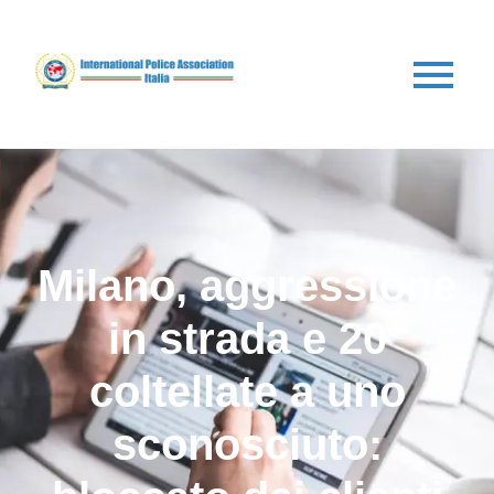
Milano, aggressione
in strada e 20
coltellate a uno
sconosciuto: