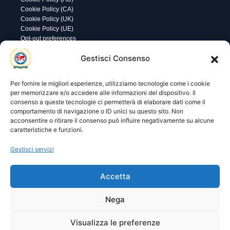
Cookie Policy (CA)
Cookie Policy (UK)
Cookie Policy (UE)
Opt-out preferences
Utility
Area gestione
Gestisci Consenso
Visite di oggi: 22
Nome utente o indirizzo email
Visite totali: 13991
Per fornire le migliori esperienze, utilizziamo tecnologie come i cookie
per memorizzare e/o accedere alle informazioni del dispositivo. Il
consenso a queste tecnologie ci permetterà di elaborare dati come il
Password
comportamento di navigazione o ID unici su questo sito. Non
acconsentire o ritirare il consenso può influire negativamente su alcune
caratteristiche e funzioni.
Ricordami
Gestisci servizi
Accetta
Lost your password?
Nega
Visualizza le preferenze
© 2025 I.P.A. Italia E.T.S. n. 36463 – Via Niccolò Copernico nr.