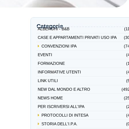
Categorie
ALBERGHI - B&B
(1
CASE E APPARTAMENTI PRIVATI USO IPA
(3
CONVENZIONI IPA
(7
EVENTI
(
FORMAZIONE
(
INFORMATIVE UTENTI
(
LINK UTILI
(
NEW DAL MONDO E ALTRO
(49
NEWS HOME
(2
PER ISCRIVERSI ALL'IPA
(
PROTOCOLLI DI INTESA
(
STORIA DELL'I.P.A.
(