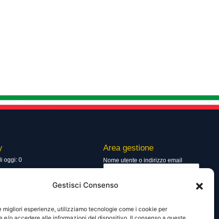
y
Area gestione
di oggi: 0
Nome utente o indirizzo email
totali: 13748
Gestisci Consenso
Password
le migliori esperienze, utilizziamo tecnologie come i cookie per
e/o accedere alle informazioni del dispositivo. Il consenso a queste