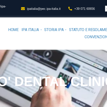
@ipa-
ipaitalia@pec.ipa-italia.it
+39 071 60656
HOME
IPA ITALIA
STORIA IPA
STATUTO E REGOLAM
CONVENZION
O' DENTAL CLINIC