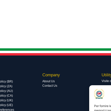
Company
Utilit
Visite 
About Us
olicy (BR)
Contact Us
licy (ZA)
Visite 
olicy (AU)
olicy (CA)
olicy (UK)
olicy (UE)
Per fornire 
preferences
memorizzare 