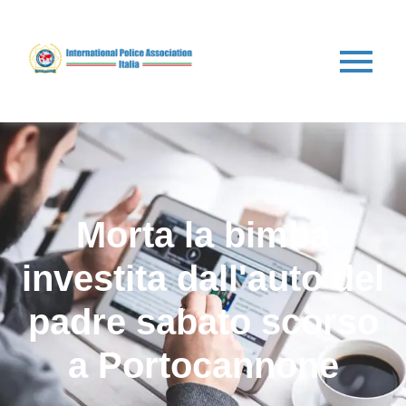
Morta la bimba
investita dall'auto del
padre sabato scorso
a Portocannone