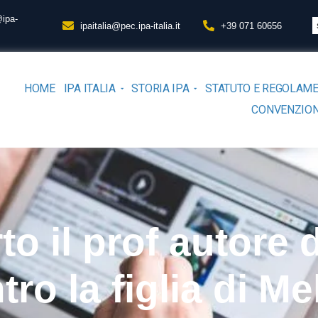
@ipa-
ipaitalia@pec.ipa-italia.it
+39 071 60656
HOME
IPA ITALIA
STORIA IPA
STATUTO E REGOLAM
CONVENZION
to il prof autore
tro la figlia di Me