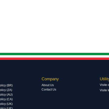
Company
Utilit
Visite 
About Us
olicy (BR)
Contact Us
licy (ZA)
Visite 
olicy (AU)
olicy (CA)
olicy (UK)
olicy (UE)