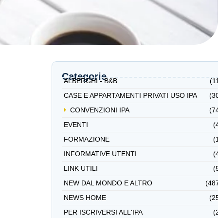
Categorie
ALBERGHI - B&B
(1
CASE E APPARTAMENTI PRIVATI USO IPA
(3
CONVENZIONI IPA
(7
EVENTI
(
FORMAZIONE
(
INFORMATIVE UTENTI
(
LINK UTILI
(
NEW DAL MONDO E ALTRO
(48
NEWS HOME
(2
PER ISCRIVERSI ALL'IPA
(