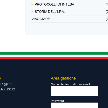
PROTOCOLLI DI INTESA
(
STORIA DELL'I.P.A.
(
VIAGGIARE
(
y
Area gestione
di oggi: 75
Nome utente o indirizzo email
totali: 13532
Password