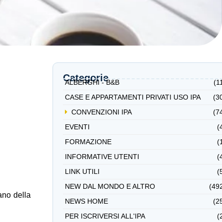
Categorie
ALBERGHI - B&B
(1
CASE E APPARTAMENTI PRIVATI USO IPA
(3
CONVENZIONI IPA
(7
EVENTI
(
FORMAZIONE
(
INFORMATIVE UTENTI
(
LINK UTILI
(
NEW DAL MONDO E ALTRO
(49
ano della
NEWS HOME
(2
PER ISCRIVERSI ALL'IPA
(