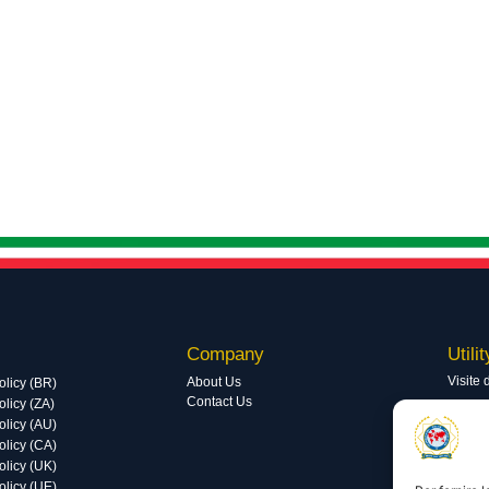
Company
Utilit
Visite 
About Us
olicy (BR)
Contact Us
licy (ZA)
Visite 
olicy (AU)
olicy (CA)
olicy (UK)
olicy (UE)