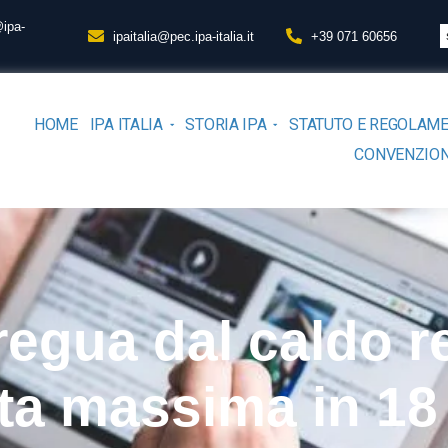
@ipa-
ipaitalia@pec.ipa-italia.it
+39 071 60656
HOME
IPA ITALIA
STORIA IPA
STATUTO E REGOLAM
CONVENZION
egua dal caldo r
rta massima in 18 