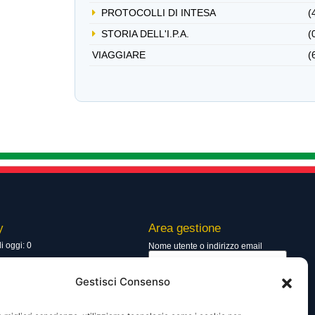
PROTOCOLLI DI INTESA
(
STORIA DELL'I.P.A.
(
VIAGGIARE
(
y
Area gestione
di oggi: 0
Nome utente o indirizzo email
totali: 13748
Gestisci Consenso
Password