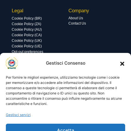
Legal
Company
About Us
Cookie Policy (BR)
Contact Us
Cookie Policy (ZA)
Cookie Policy (AU)
Cookie Policy (CA)
Cookie Policy (UK)
Cookie Policy (UE)
Opt-out preferences
Utility
Area gestione
Gestisci Consenso
Visite di oggi: 96
Nome utente o indirizzo email
Visite totali: 14102
Per fornire le migliori esperienze, utilizziamo tecnologie come i cookie
per memorizzare e/o accedere alle informazioni del dispositivo. Il
consenso a queste tecnologie ci permetterà di elaborare dati come il
Password
comportamento di navigazione o ID unici su questo sito. Non
acconsentire o ritirare il consenso può influire negativamente su alcune
caratteristiche e funzioni.
Ricordami
Gestisci servizi
Accetta