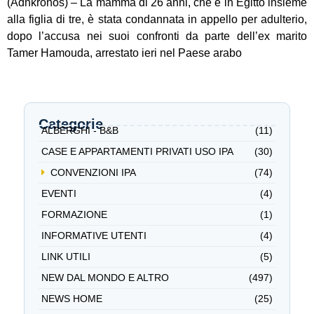
(Adnkronos) – La mamma di 26 anni, che è in Egitto insieme
alla figlia di tre, è stata condannata in appello per adulterio,
dopo l’accusa nei suoi confronti da parte dell’ex marito
Tamer Hamouda, arrestato ieri nel Paese arabo
Categorie
ALBERGHI - B&B
(11)
CASE E APPARTAMENTI PRIVATI USO IPA
(30)
CONVENZIONI IPA
(74)
EVENTI
(4)
FORMAZIONE
(1)
INFORMATIVE UTENTI
(4)
LINK UTILI
(5)
NEW DAL MONDO E ALTRO
(497)
NEWS HOME
(25)