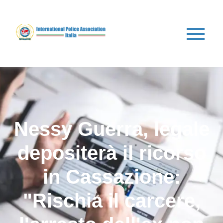
Nessy Guerra, legale
depositerà il ricorso
in Cassazione:
"Rischia il carcere,