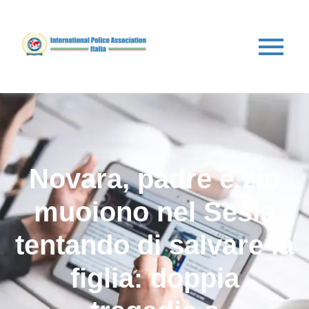
Novara, padre e zio
muoiono nel Sesia
tentando di salvare la
figlia: doppia