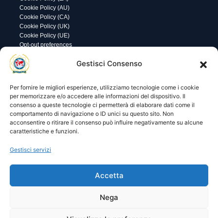
Cookie Policy (AU)
Cookie Policy (CA)
Cookie Policy (UK)
Cookie Policy (UE)
Opt-out preferences
Utility
Area gestione
Gestisci Consenso
Visite di oggi: 27
Nome utente o indirizzo email
Visite totali: 13613
Per fornire le migliori esperienze, utilizziamo tecnologie come i cookie
per memorizzare e/o accedere alle informazioni del dispositivo. Il
consenso a queste tecnologie ci permetterà di elaborare dati come il
Password
comportamento di navigazione o ID unici su questo sito. Non
acconsentire o ritirare il consenso può influire negativamente su alcune
caratteristiche e funzioni.
Ricordami
Gestisci servizi
Accetta
Lost your password?
Nega