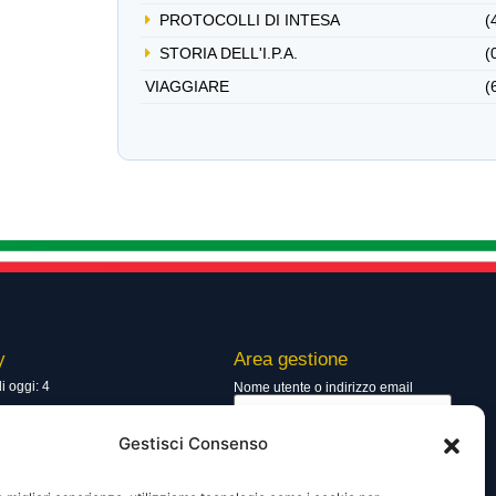
PROTOCOLLI DI INTESA
(
STORIA DELL'I.P.A.
(
VIAGGIARE
(
y
Area gestione
di oggi: 4
Nome utente o indirizzo email
totali: 13561
Gestisci Consenso
Password