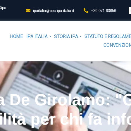
@ipa-
ipaitalia@pec.ipa-italia.it
+39 071 60656
HOME
IPA ITALIA
STORIA IPA
STATUTO E REGOLAM
CONVENZION
a De Girolamo: "
lità per chi fa in