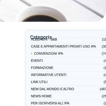
Categorie
ALBERGHI - B&B
(1
CASE E APPARTAMENTI PRIVATI USO IPA
(3
CONVENZIONI IPA
(7
EVENTI
(
FORMAZIONE
(
INFORMATIVE UTENTI
(
LINK UTILI
(
NEW DAL MONDO E ALTRO
(48
NEWS HOME
(2
PER ISCRIVERSI ALL'IPA
(