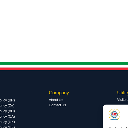
Company
Utilit
Visite 
About Us
olicy (BR)
Contact Us
licy (ZA)
Visite 
olicy (AU)
olicy (CA)
olicy (UK)
olicy (UE)