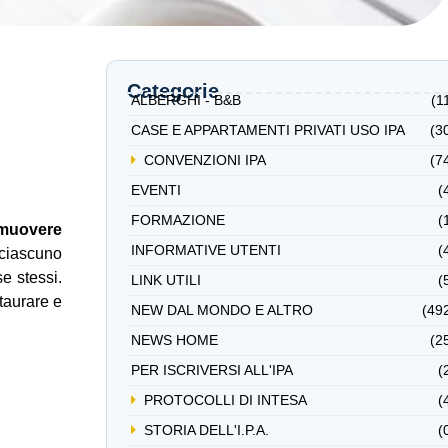
Categorie
ALBERGHI - B&B
(1
CASE E APPARTAMENTI PRIVATI USO IPA
(3
CONVENZIONI IPA
(7
EVENTI
(
FORMAZIONE
(
muovere
INFORMATIVE UTENTI
(
 ciascuno
se stessi.
LINK UTILI
(
staurare e
NEW DAL MONDO E ALTRO
(49
NEWS HOME
(2
PER ISCRIVERSI ALL'IPA
(
PROTOCOLLI DI INTESA
(
STORIA DELL'I.P.A.
(