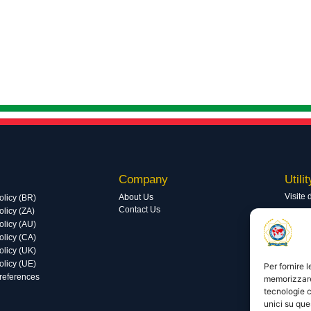
Company
Utilit
Visite 
About Us
olicy (BR)
Contact Us
licy (ZA)
Visite 
olicy (AU)
olicy (CA)
olicy (UK)
olicy (UE)
Per fornire 
preferences
memorizzare 
tecnologie c
unici su que