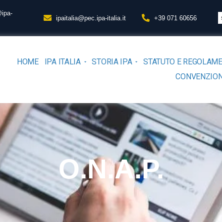
@ipa-
ipaitalia@pec.ipa-italia.it
+39 071 60656
HOME
IPA ITALIA
STORIA IPA
STATUTO E REGOLAM
CONVENZION
O.N.A.P.