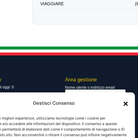
VIAGGIARE
(
y
Area gestione
di oggi: 0
Nome utente o indirizzo email
totali: 13748
Gestisci Consenso
Password
le migliori esperienze, utilizziamo tecnologie come i cookie per
e/o accedere alle informazioni del dispositivo. Il consenso a queste
i permetterà di elaborare dati come il comportamento di navigazione o ID
Ricordami
sto sito. Non acconsentire o ritirare il consenso può influire negativamente