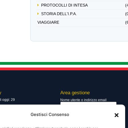
PROTOCOLLI DI INTESA
(
STORIA DELL'I.P.A.
(
VIAGGIARE
(
y
Area gestione
di oggi: 29
Nome utente o indirizzo email
totali: 13385
Gestisci Consenso
Password