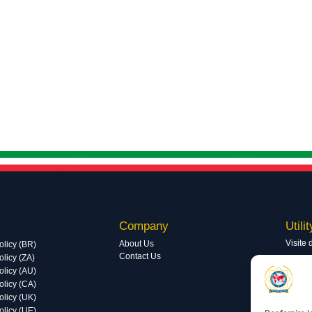
Company
Utilit
Visite 
About Us
olicy (BR)
Contact Us
licy (ZA)
Visite 
olicy (AU)
olicy (CA)
olicy (UK)
olicy (UE)