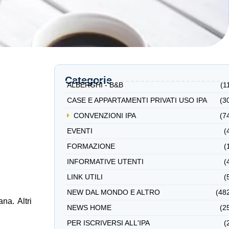
Categorie
ALBERGHI - B&B
(1
CASE E APPARTAMENTI PRIVATI USO IPA
(3
CONVENZIONI IPA
(7
EVENTI
(
FORMAZIONE
(
INFORMATIVE UTENTI
(
LINK UTILI
(
NEW DAL MONDO E ALTRO
(48
na. Altri
NEWS HOME
(2
PER ISCRIVERSI ALL'IPA
(