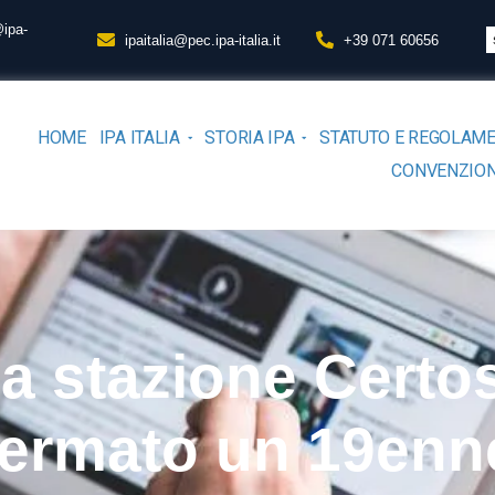
@ipa-
ipaitalia@pec.ipa-italia.it
+39 071 60656
HOME
IPA ITALIA
STORIA IPA
STATUTO E REGOLAM
CONVENZION
la stazione Certos
fermato un 19enn