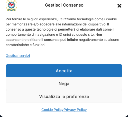
Gestisci Consenso
Utility
Area gestione
Visite di oggi: 59
Nome utente o indirizzo email
Visite totali: 13491
Per fornire le migliori esperienze, utilizziamo tecnologie come i cookie
per memorizzare e/o accedere alle informazioni del dispositivo. Il
consenso a queste tecnologie ci permetterà di elaborare dati come il
Password
comportamento di navigazione o ID unici su questo sito. Non
acconsentire o ritirare il consenso può influire negativamente su alcune
caratteristiche e funzioni.
Ricordami
Gestisci servizi
Accetta
Lost your password?
Nega
Visualizza le preferenze
© 2025 I.P.A. Italia E.T.S. n. 36463 – Via Niccolò Copernico nr.
8/8 – 60019 SENIGALLIA (AN)
segreteria@ipa-italia.it –
ipaitalia@pec.ipa-italia.it –
Powered by
Mimosa Blu
Cookie Policy
Privacy Policy
Privacy Policy