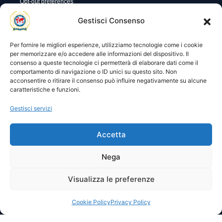
Opt-out preferences
Utility
Area gestione
Gestisci Consenso
Visite di oggi: 30
Nome utente o indirizzo email
Visite totali: 14365
Per fornire le migliori esperienze, utilizziamo tecnologie come i cookie
per memorizzare e/o accedere alle informazioni del dispositivo. Il
consenso a queste tecnologie ci permetterà di elaborare dati come il
Password
comportamento di navigazione o ID unici su questo sito. Non
acconsentire o ritirare il consenso può influire negativamente su alcune
caratteristiche e funzioni.
Ricordami
Gestisci servizi
Accetta
Lost your password?
Nega
Visualizza le preferenze
© 2025 I.P.A. Italia E.T.S. n. 36463 – Via Niccolò Copernico nr.
8/8 – 60019 SENIGALLIA (AN)
segreteria@ipa-italia.it –
ipaitalia@pec.ipa-italia.it –
Powered by
Mimosa Blu
Cookie Policy
Privacy Policy
Privacy Policy