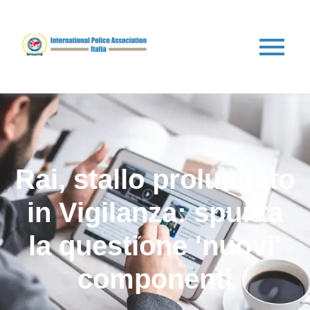
Rai, stallo prolungato
in Vigilanza: spunta
la questione 'nuovi'
componenti