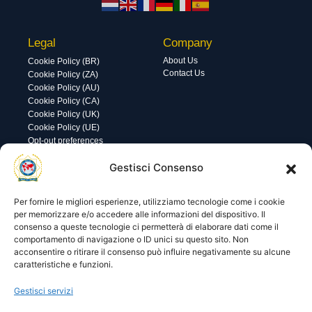
Legal
Company
About Us
Cookie Policy (BR)
Contact Us
Cookie Policy (ZA)
Cookie Policy (AU)
Cookie Policy (CA)
Cookie Policy (UK)
Cookie Policy (UE)
Opt-out preferences
Gestisci Consenso
Utility
Area gestione
Visite di oggi: 2
Nome utente o indirizzo email
Visite totali: 13559
Per fornire le migliori esperienze, utilizziamo tecnologie come i cookie
per memorizzare e/o accedere alle informazioni del dispositivo. Il
consenso a queste tecnologie ci permetterà di elaborare dati come il
Password
comportamento di navigazione o ID unici su questo sito. Non
acconsentire o ritirare il consenso può influire negativamente su alcune
caratteristiche e funzioni.
Ricordami
Gestisci servizi