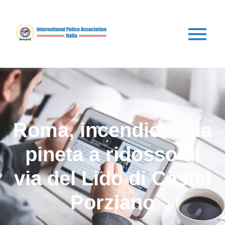
Roma, incendio nella
pineta a ridosso di
via del Lido di Castel
Porziano