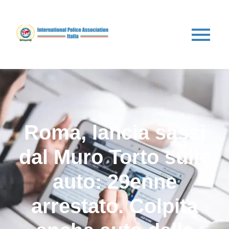
Roma, lancia sassi
dal Muro Torto sulle
auto: 29enne
arrestato. Colpita