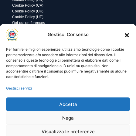
Cookie Policy (CA)
Cookie Policy (UK)
Cookie Policy (UE)
Opt-out preferences
Utility
Area gestione
Gestisci Consenso
Visite di oggi: 27
Nome utente o indirizzo email
Visite totali: 13613
Per fornire le migliori esperienze, utilizziamo tecnologie come i cookie
per memorizzare e/o accedere alle informazioni del dispositivo. Il
consenso a queste tecnologie ci permetterà di elaborare dati come il
Password
comportamento di navigazione o ID unici su questo sito. Non
acconsentire o ritirare il consenso può influire negativamente su alcune
caratteristiche e funzioni.
Ricordami
Gestisci servizi
Accetta
Lost your password?
Nega
Visualizza le preferenze
© 2025 I.P.A. Italia E.T.S. n. 36463 – Via Niccolò Copernico nr.